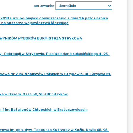
sortowanie:
18 r. uzupełniające obwieszczenie z dnia 24 października
t na obszarze województwa łódzkiego
 WYNIKÓW WYBORÓW BURMISTRZA STRYKOWA
 Rekreacji w Strykowie, Plac Waleriana Łukasińskiego 4, 95-
a Nr 2 im. Noblistów Polskich w Strykowie, ul. Targowa 21,
ka w Ossem, Osse 50, 95-010 Stryków
 1 im. Batalionów Chłopskich w Bratoszewicach,
wa im. gen. dyw. Tadeusza Kutrzeby w Koźlu, Koźle 65, 95-