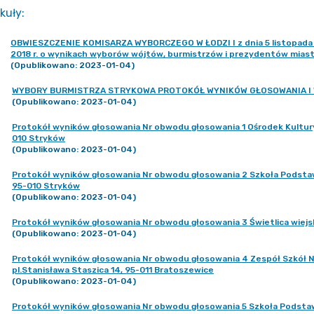
kuły
:
OBWIESZCZENIE KOMISARZA WYBORCZEGO W ŁODZI I z dnia 5 listopada 20
2018 r. o wynikach wyborów wójtów, burmistrzów i prezydentów mias
(Opublikowano: 2023-01-04)
WYBORY BURMISTRZA STRYKOWA PROTOKÓŁ WYNIKÓW GŁOSOWANIA I
(Opublikowano: 2023-01-04)
Protokół wyników głosowania Nr obwodu głosowania 1 Ośrodek Kultury i
010 Stryków
(Opublikowano: 2023-01-04)
Protokół wyników głosowania Nr obwodu głosowania 2 Szkoła Podstawow
95-010 Stryków
(Opublikowano: 2023-01-04)
Protokół wyników głosowania Nr obwodu głosowania 3 Świetlica wiejs
(Opublikowano: 2023-01-04)
Protokół wyników głosowania Nr obwodu głosowania 4 Zespół Szkół Nr
pl.Stanisława Staszica 14, 95-011 Bratoszewice
(Opublikowano: 2023-01-04)
Protokół wyników głosowania Nr obwodu głosowania 5 Szkoła Podstawo