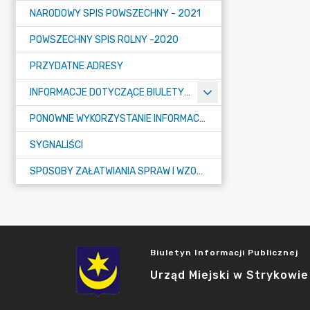
NARODOWY SPIS POWSZECHNY - 2021
POWSZECHNY SPIS ROLNY -2020
PRZYDATNE ADRESY
INFORMACJE DOTYCZĄCE BIULETYNU INFORMACJI PUBLICZNEJ
PONOWNE WYKORZYSTANIE INFORMACJI PUBLICZNEJ
SYGNALIŚCI
SPOSOBY ZAŁATWIANIA SPRAW I WZORY WNIOSKÓW
Biuletyn Informacji Publicznej
Urząd Miejski w Strykowie