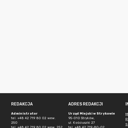
REDAKCJA
ADRES REDAKCJI
Administrator
Urząd Miejski w Strykowie
M
tel. +48 42 719 80 02 wew.
95-010 Stryków,
R
250
ul. Kościuszki 27
S
tel. +48 42 719 80 02 wew. 252
tel. +48 42 719-80-02