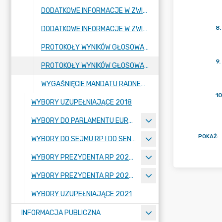
DODATKOWE INFORMACJE W ZWIĄZKU Z WYBORAMI DO RADY SEJMIKU WOJEWÓDZTWA ŁÓDZKIEGO
8
.
DODATKOWE INFORMACJE W ZWIĄZKU Z WYBORAMI DO RADY POWIATU ZGIERSKIEGO
PROTOKOŁY WYNIKÓW GŁOSOWANIA
9
.
PROTOKOŁY WYNIKÓW GŁOSOWANIA - II TURA
WYGAŚNIĘCIE MANDATU RADNEGO
10
WYBORY UZUPEŁNIAJĄCE 2018
WYBORY DO PARLAMENTU EUROPEJSKIEGO 26 MAJ 2019
POKAŻ
:
WYBORY DO SEJMU RP I DO SENATU RP - 13 PAŹDZIERNIKA 2019 R.
WYBORY PREZYDENTA RP 2020 - 10 MAJA 2020
WYBORY PREZYDENTA RP 2020 - 28 CZERWCA 2020
WYBORY UZUPEŁNIAJĄCE 2021
INFORMACJA PUBLICZNA