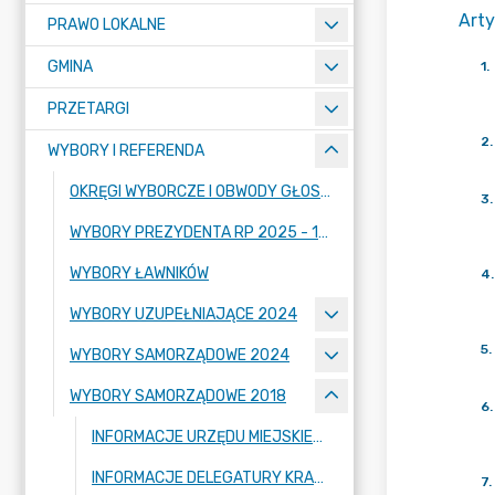
Arty
PRAWO LOKALNE
GMINA
1
.
PRZETARGI
2
.
WYBORY I REFERENDA
OKRĘGI WYBORCZE I OBWODY GŁOSOWANIA
3
.
WYBORY PREZYDENTA RP 2025 - 18 MAJA 2025
WYBORY ŁAWNIKÓW
4
.
WYBORY UZUPEŁNIAJĄCE 2024
5
.
WYBORY SAMORZĄDOWE 2024
WYBORY SAMORZĄDOWE 2018
6
.
INFORMACJE URZĘDU MIEJSKIEGO W STRYKOWIE
INFORMACJE DELEGATURY KRAJOWEGO BIURA WYBORCZEGO W ŁODZI
7
.