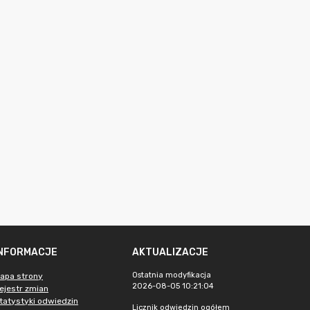
INFORMACJE
AKTUALIZACJE
Ostatnia modyfikacja
apa strony
2026-08-05 10:21:04
ejestr zmian
tatystyki odwiedzin
Licznik odwiedzin ogółem