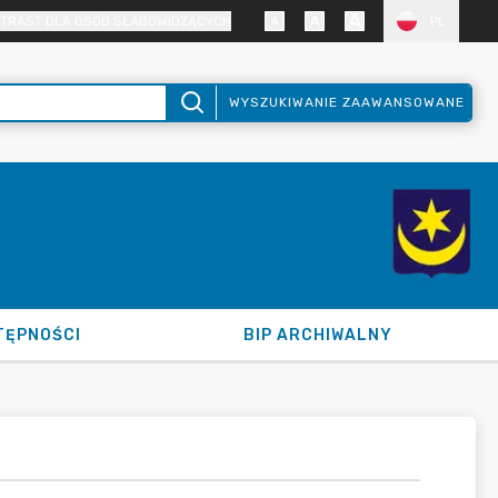
TRAST DLA OSÓB SŁABOWIDZĄCYCH
PL
WYSZUKIWANIE ZAAWANSOWANE
TĘPNOŚCI
BIP ARCHIWALNY