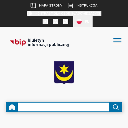
MAPA STRONY
INSTRUKCJA
KONTRAST DLA OSÓB SŁABOWIDZĄCYCH
PL
biuletyn
informacji publicznej