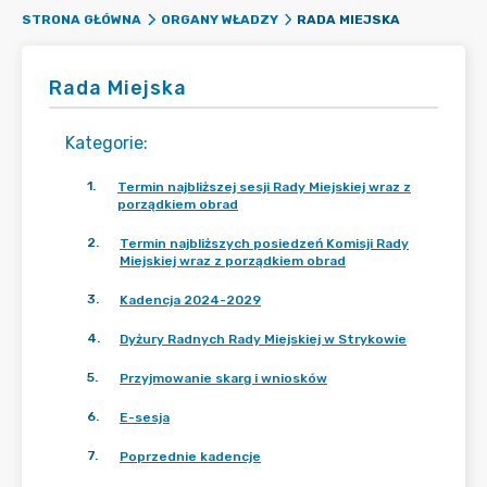
RADA MIEJSKA
STRONA GŁÓWNA
ORGANY WŁADZY
Rada Miejska
Kategorie
:
1
.
Termin najbliższej sesji Rady Miejskiej wraz z
porządkiem obrad
2
.
Termin najbliższych posiedzeń Komisji Rady
Miejskiej wraz z porządkiem obrad
3
.
Kadencja 2024-2029
4
.
Dyżury Radnych Rady Miejskiej w Strykowie
5
.
Przyjmowanie skarg i wniosków
6
.
E-sesja
7
.
Poprzednie kadencje