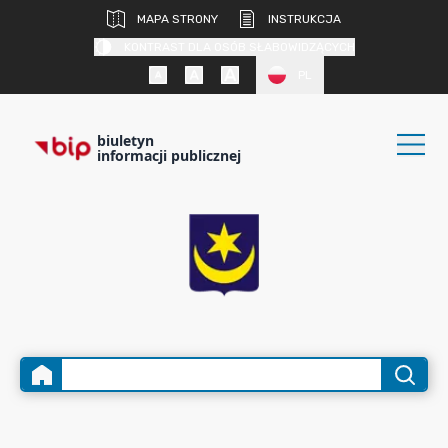
MAPA STRONY
INSTRUKCJA
KONTRAST DLA OSÓB SŁABOWIDZĄCYCH
PL
biuletyn
informacji publicznej