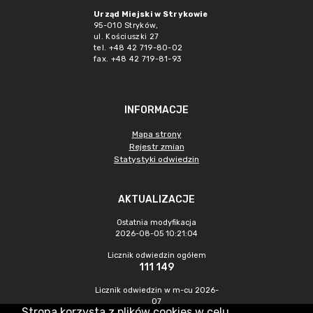
Urząd Miejski w Strykowie
95-010 Stryków,
ul. Kościuszki 27
tel. +48 42 719-80-02
fax. +48 42 719-81-93
INFORMACJE
Mapa strony
Rejestr zmian
Statystyki odwiedzin
AKTUALIZACJE
Ostatnia modyfikacja
2026-08-05 10:21:04
Licznik odwiedzin ogółem
111 149
Licznik odwiedzin w m-cu 2026-
07
Strona korzysta z plików cookies w celu