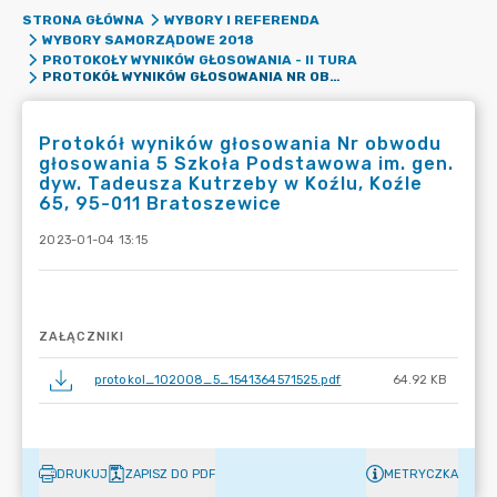
STRONA GŁÓWNA
WYBORY I REFERENDA
WYBORY SAMORZĄDOWE 2018
PROTOKOŁY WYNIKÓW GŁOSOWANIA - II TURA
PROTOKÓŁ WYNIKÓW GŁOSOWANIA NR OBWODU GŁOSOWANIA 5 SZKOŁA PODSTAWOWA IM. GEN. DYW. TADEUSZA KUTRZEBY W KOŹLU, KOŹLE 65, 95-011 BRATOSZEWICE
Protokół wyników głosowania Nr obwodu
głosowania 5 Szkoła Podstawowa im. gen.
dyw. Tadeusza Kutrzeby w Koźlu, Koźle
65, 95-011 Bratoszewice
2023-01-04 13:15
ZAŁĄCZNIKI
protokol_102008_5_1541364571525.pdf
64.92 KB
DRUKUJ
ZAPISZ DO PDF
METRYCZKA