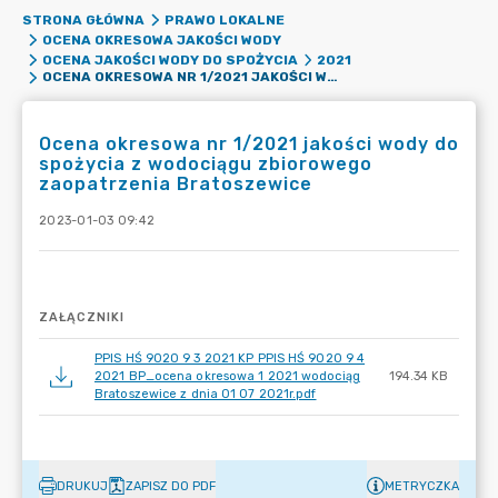
STRONA GŁÓWNA
PRAWO LOKALNE
OCENA OKRESOWA JAKOŚCI WODY
OCENA JAKOŚCI WODY DO SPOŻYCIA
2021
OCENA OKRESOWA NR 1/2021 JAKOŚCI WODY DO SPOŻYCIA Z WODOCIĄGU ZBIOROWEGO ZAOPATRZENIA BRATOSZEWICE
Ocena okresowa nr 1/2021 jakości wody do
spożycia z wodociągu zbiorowego
zaopatrzenia Bratoszewice
2023-01-03 09:42
ZAŁĄCZNIKI
PPIS HŚ 9020 9 3 2021 KP PPIS HŚ 9020 9 4
2021 BP_ocena okresowa 1 2021 wodociąg
194.34 KB
Bratoszewice z dnia 01 07 2021r.pdf
DRUKUJ
ZAPISZ DO PDF
METRYCZKA