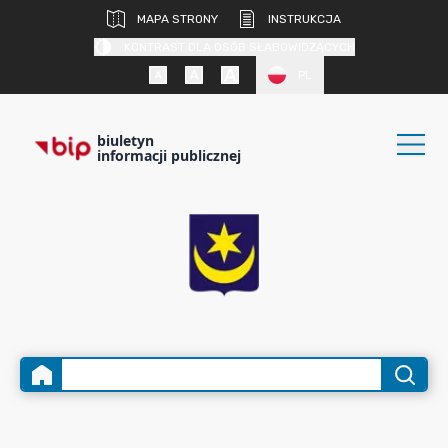
MAPA STRONY
INSTRUKCJA
KONTRAST DLA OSÓB SŁABOWIDZĄCYCH
PL
biuletyn
informacji publicznej