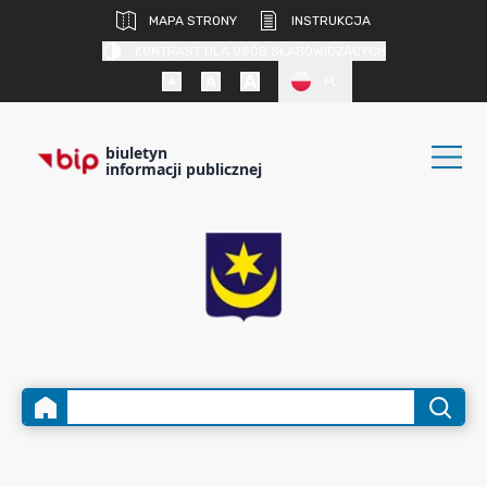
MAPA STRONY
INSTRUKCJA
KONTRAST DLA OSÓB SŁABOWIDZĄCYCH
PL
biuletyn
informacji publicznej