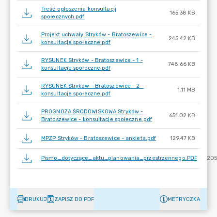
Treść ogłoszenia konsultacji
165.38 KB
społecznych.pdf
Projekt uchwały Stryków - Bratoszewice -
245.42 KB
konsultacje społeczne.pdf
RYSUNEK Stryków - Bratoszewice - 1 -
748.66 KB
konsultacje społeczne.pdf
RYSUNEK Stryków - Bratoszewice - 2 -
1.11 MB
konsultacje społeczne.pdf
PROGNOZA ŚRODOWISKOWA Stryków -
651.02 KB
Bratoszewice - konsultacje społeczne.pdf
MPZP Stryków - Bratoszewice - ankieta.pdf
129.47 KB
Pismo_dotyczące_aktu_planowania_przestrzennego.PDF
205
DRUKUJ
ZAPISZ DO PDF
METRYCZKA