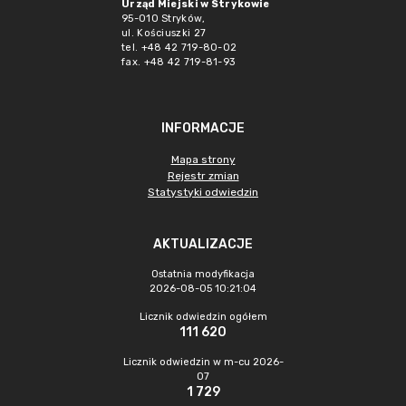
Urząd Miejski w Strykowie
95-010 Stryków,
ul. Kościuszki 27
tel. +48 42 719-80-02
fax. +48 42 719-81-93
INFORMACJE
Mapa strony
Rejestr zmian
Statystyki odwiedzin
AKTUALIZACJE
Ostatnia modyfikacja
2026-08-05 10:21:04
Licznik odwiedzin ogółem
111 620
Licznik odwiedzin w m-cu 2026-
07
1 729