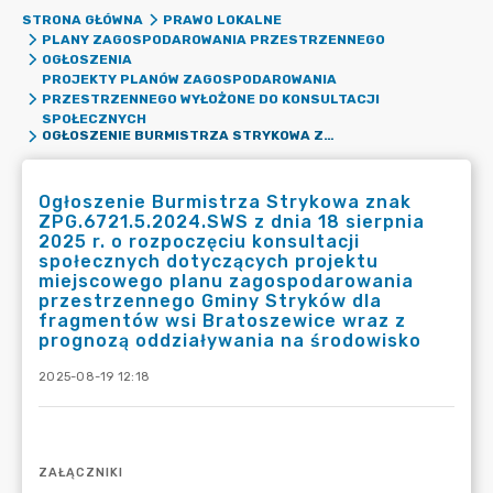
STRONA GŁÓWNA
PRAWO LOKALNE
PLANY ZAGOSPODAROWANIA PRZESTRZENNEGO
OGŁOSZENIA
PROJEKTY PLANÓW ZAGOSPODAROWANIA
PRZESTRZENNEGO WYŁOŻONE DO KONSULTACJI
SPOŁECZNYCH
OGŁOSZENIE BURMISTRZA STRYKOWA ZNAK ZPG.6721.5.2024.SWS Z DNIA 18 SIERPNIA 2025 R. O ROZPOCZĘCIU KONSULTACJI SPOŁECZNYCH DOTYCZĄCYCH PROJEKTU MIEJSCOWEGO PLANU ZAGOSPODAROWANIA PRZESTRZENNEGO GMINY STRYKÓW DLA FRAGMENTÓW WSI BRATOSZEWICE WRAZ Z PROGNOZĄ ODDZIAŁYWANIA NA ŚRODOWISKO
Ogłoszenie Burmistrza Strykowa znak
ZPG.6721.5.2024.SWS z dnia 18 sierpnia
2025 r. o rozpoczęciu konsultacji
społecznych dotyczących projektu
miejscowego planu zagospodarowania
przestrzennego Gminy Stryków dla
fragmentów wsi Bratoszewice wraz z
prognozą oddziaływania na środowisko
2025-08-19 12:18
ZAŁĄCZNIKI