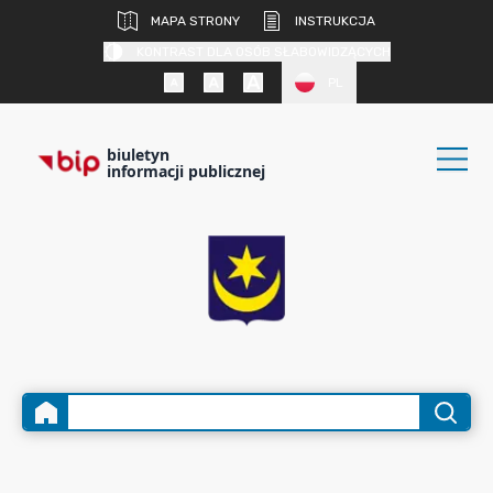
MAPA STRONY
INSTRUKCJA
KONTRAST DLA OSÓB SŁABOWIDZĄCYCH
PL
biuletyn
informacji publicznej