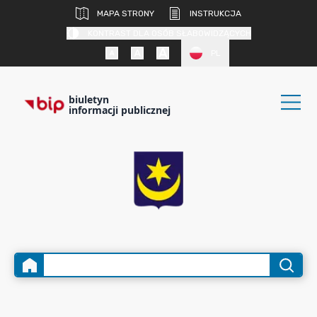
MAPA STRONY
INSTRUKCJA
KONTRAST DLA OSÓB SŁABOWIDZĄCYCH
PL
biuletyn
informacji publicznej