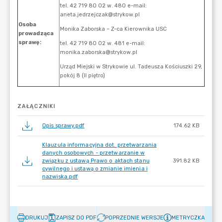
ZAŁĄCZNIKI
Opis sprawy.pdf
174.62 KB
Klauzula informacyjna dot. przetwarzania
danych osobowych - przetwarzanie w
związku z ustawą Prawo o aktach stanu
391.82 KB
cywilnego i ustawą o zmianie imienia i
nazwiska.pdf
DRUKUJ
ZAPISZ DO PDF
POPRZEDNIE WERSJE
METRYCZKA