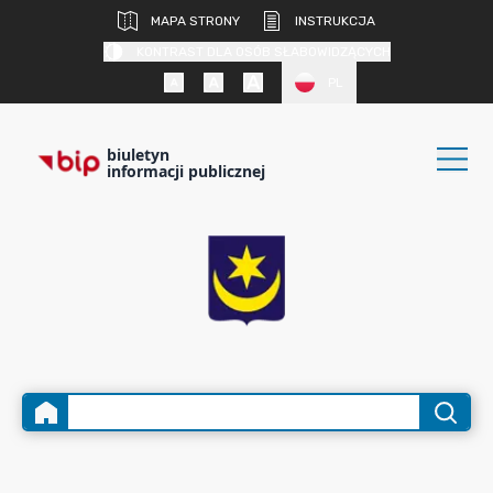
MAPA STRONY
INSTRUKCJA
KONTRAST DLA OSÓB SŁABOWIDZĄCYCH
PL
biuletyn
informacji publicznej