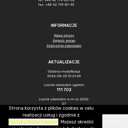
tel. +48 42 719-80-02
fax. +48 42 719-81-93
INFORMACJE
Mapa strony
Rejestr zmian
Statystyki odwiedzin
AKTUALIZACJE
Ostatnia modyfikacja
2026-08-05 10:21:04
Licznik odwiedzin ogółem
111 702
Licznik odwiedzin w m-cu 2026-
07
Strona korzysta z plików cookies w celu
1 811
realizacji usług i zgodnie z
Polityką Plików Cookies
. Możesz określić
Zamknij
CMS & Hosting: Nefeni Sp. z o.o.