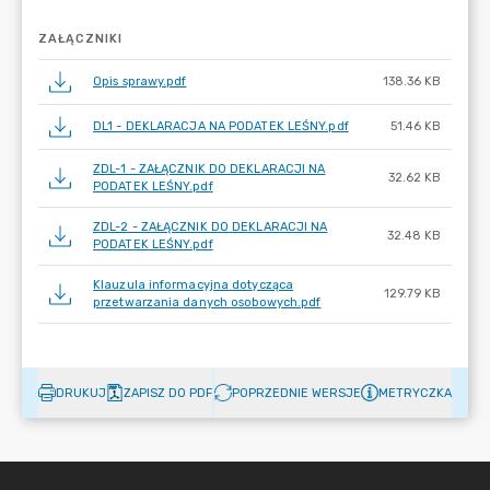
ZAŁĄCZNIKI
Opis sprawy.pdf
138.36 KB
DL1 - DEKLARACJA NA PODATEK LEŚNY.pdf
51.46 KB
ZDL-1 - ZAŁĄCZNIK DO DEKLARACJI NA
32.62 KB
PODATEK LEŚNY.pdf
ZDL-2 - ZAŁĄCZNIK DO DEKLARACJI NA
32.48 KB
PODATEK LEŚNY.pdf
Klauzula informacyjna dotycząca
129.79 KB
przetwarzania danych osobowych.pdf
DRUKUJ
ZAPISZ DO PDF
POPRZEDNIE WERSJE
METRYCZKA