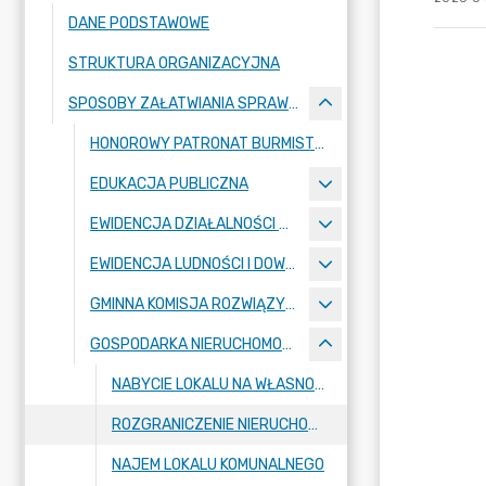
DANE PODSTAWOWE
STRUKTURA ORGANIZACYJNA
SPOSOBY ZAŁATWIANIA SPRAW I WZORY WNIOSKÓW
HONOROWY PATRONAT BURMISTRZA STRYKOWA
EDUKACJA PUBLICZNA
EWIDENCJA DZIAŁALNOŚCI GOSPODARCZEJ
EWIDENCJA LUDNOŚCI I DOWODY OSOBISTE
GMINNA KOMISJA ROZWIĄZYWANIA PROBLEMÓW ALKOHOLOWYCH
GOSPODARKA NIERUCHOMOŚCIAMI
NABYCIE LOKALU NA WŁASNOŚĆ
ROZGRANICZENIE NIERUCHOMOŚCI
NAJEM LOKALU KOMUNALNEGO