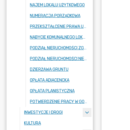
NAJEM LOKALU UŻYTKOWEGO
NUMERACJA PORZĄDKOWA
PRZEKSZTAŁCENIE PRAWA UŻYTKOWANIA WIECZYSTEGO W PRAWO WŁASNOŚCI
NABYCIE KOMUNALNEGO LOKALU MIESZKALNEGO PRZEZ NAJEMCĘ
PODZIAŁ NIERUCHOMOŚCI ZGODNIE Z USTALENIAMI MIEJSCOWEGO PLANU ZAGOSPODAROWANIA PRZESTRZENNEGO
PODZIAŁ NIERUCHOMOŚCI NIEZALEŻNIE OD USTALEŃ MIEJSCOWEGO PLANU ZAGOSPODAROWANIA PRZESTRZENNEGO
DZIERŻAWA GRUNTU
OPŁATA ADIACENCKA
OPŁATA PLANISTYCZNA
POTWIERDZENIE PRACY W GOSPODARSTWIE ROLNYM
INWESTYCJE I DROGI
KULTURA