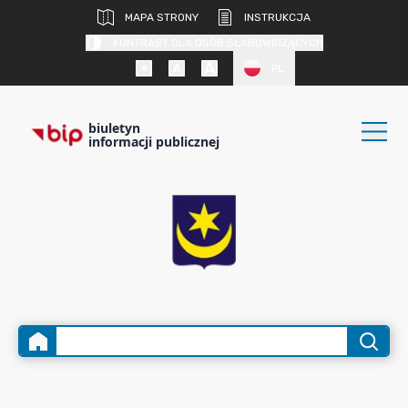
MAPA STRONY
INSTRUKCJA
KONTRAST DLA OSÓB SŁABOWIDZĄCYCH
PL
biuletyn
informacji publicznej