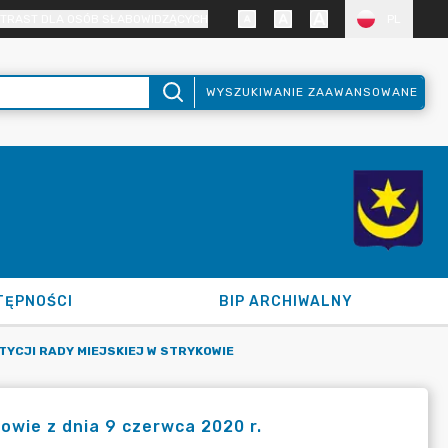
TRAST DLA OSÓB SŁABOWIDZĄCYCH
PL
WYSZUKIWANIE ZAAWANSOWANE
TĘPNOŚCI
BIP ARCHIWALNY
TYCJI RADY MIEJSKIEJ W STRYKOWIE
kowie z dnia 9 czerwca 2020 r.