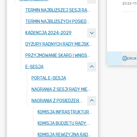
2022-11
TERMIN NAJBLIŻSZEJ SESJI RADY MIEJSKIEJ WRAZ Z PORZĄDKIEM OBRAD
TERMIN NAJBLIŻSZYCH POSIEDZEŃ KOMISJI RADY MIEJSKIEJ WRAZ Z PORZĄDKIEM OBRAD
KADENCJA 2024-2029
DYŻURY RADNYCH RADY MIEJSKIEJ W STRYKOWIE
PRZYJMOWANIE SKARG I WNIOSKÓW
DRUK
E-SESJA
PORTAL E-SESJA
NAGRANIA Z SESJI RADY MIEJSKIEJ
NAGRANIA Z POSIEDZEŃ KOMISJI
KOMISJA INFRASTRUKTURY RADY MIEJSKIEJ W STRYKOWIE
KOMISJA BUDŻETU RADY MIEJSKIEJ W STRYKOWIE
KOMISJA REWIZYJNA RADY MIEJSKIEJ W STRYKOWIE