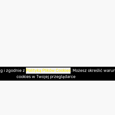
ug i zgodnie z
Polityką Plików Cookies
. Możesz określić waru
cookies w Twojej przeglądarce
REDAKCJA
ADRES REDAKCJI
Administrator
Urząd Miejski w Strykowie
M
tel. +48 42 719 80 02 wew.
95-010 Stryków,
R
250
ul. Kościuszki 27