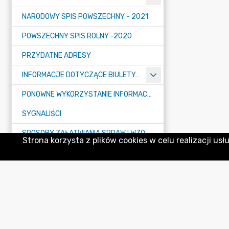
NARODOWY SPIS POWSZECHNY - 2021
POWSZECHNY SPIS ROLNY -2020
PRZYDATNE ADRESY
INFORMACJE DOTYCZĄCE BIULETYNU INFORMACJI PUBLICZNEJ
PONOWNE WYKORZYSTANIE INFORMACJI PUBLICZNEJ
SYGNALIŚCI
SPOSOBY ZAŁATWIANIA SPRAW I WZORY WNIOSKÓW
Strona korzysta z plików cookies w celu realizacji usł
Biuletyn Informacji Publicznej
Urząd Miejski w Strykowie