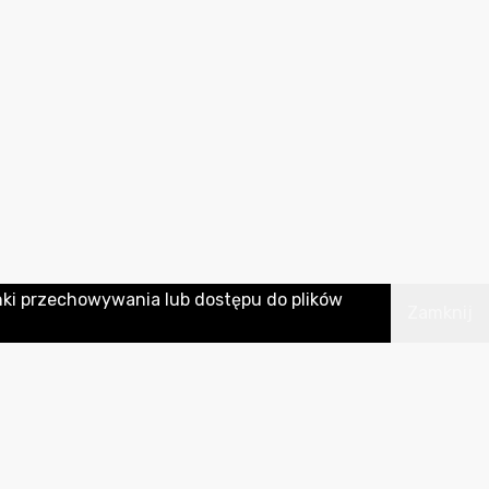
nki przechowywania lub dostępu do plików
Zamknij
INFORMACJE
AKTUALIZACJE
Ostatnia modyfikacja
apa strony
2026-08-05 10:21:04
ejestr zmian