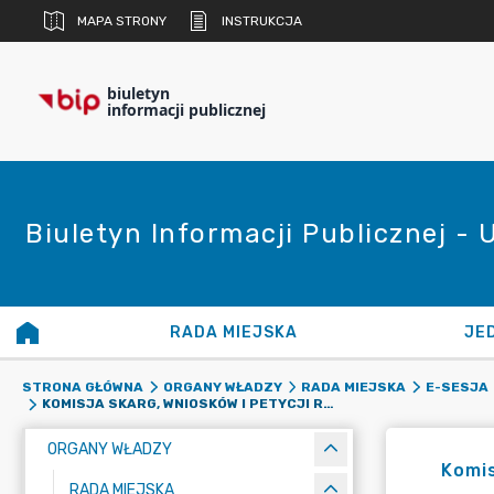
MAPA STRONY
INSTRUKCJA
biuletyn
informacji publicznej
Biuletyn Informacji Publicznej - 
RADA MIEJSKA
JE
STRONA GŁÓWNA
ORGANY WŁADZY
RADA MIEJSKA
E-SESJA
KOMISJA SKARG, WNIOSKÓW I PETYCJI RADY MIEJSKIEJ W STRYKOWIE Z DNIA 9 CZERWCA 2020 R.
ORGANY WŁADZY
Komis
RADA MIEJSKA