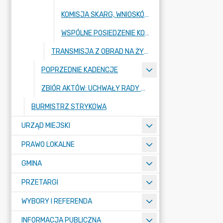
KOMISJA SKARG, WNIOSKÓW I PETYCJI RADY MIEJSKIEJ W STRYKOWIE
WSPÓLNE POSIEDZENIE KOMISJI BUDŻETU, INFRASTRUKTURY ORAZ REWIZYJNEJ RADY MIEJSKIEJ W STRYKOWIE
TRANSMISJA Z OBRAD NA ŻYWO
POPRZEDNIE KADENCJE
ZBIÓR AKTÓW: UCHWAŁY RADY MIEJSKIEJ W STRYKOWIE - BAZA AKTÓW WŁASNYCH
BURMISTRZ STRYKOWA
URZĄD MIEJSKI
PRAWO LOKALNE
GMINA
PRZETARGI
WYBORY I REFERENDA
INFORMACJA PUBLICZNA