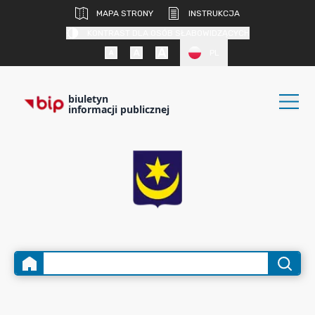
MAPA STRONY
INSTRUKCJA
KONTRAST DLA OSÓB SŁABOWIDZĄCYCH
PL
biuletyn
informacji publicznej