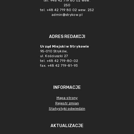
tel. +48 42 719 80 02 wew.
250
tel. +48 42 719 80 02 wew. 252
admin@strykow.pl
ADRES REDAKCJI
Urząd Miejski w Strykowie
95-010 Stryków,
ul. Kościuszki 27
tel. +48 42 719-80-02
fax. +48 42 719-81-93
INFORMACJE
Mapa strony
Rejestr zmian
Statystyki odwiedzin
AKTUALIZACJE