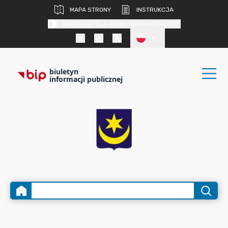
MAPA STRONY
INSTRUKCJA
KONTRAST DLA OSÓB SŁABOWIDZĄCYCH
PL
biuletyn
informacji publicznej