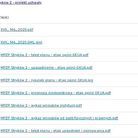
NIKI
XVII_146_2025.pdf
XVII_146_2025.GML.gml
MPZP Stryków 2 - tekst planu - etap opinii GKUA.pdf
MPZP Stryków 2 - uzasadnienie - etap opinii GKUA.pdf
MPZP Stryków 2 - rysunek planu - etap opinii GKUA.jpg
MPZP Stryków 2 - prognoza środowiskowa - etap opinii GKUA.pdf
MPZP Stryków 2 - wykaz wniosków instytucji.pdf
MPZP Stryków 2 - wykaz wniosków od osób fizycznych i prawnych.pdf
MPZP Stryków 2 - tekst planu - etap uzgodnień i opiniowania.pdf