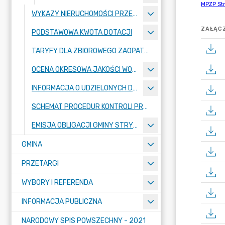
WYKAZY NIERUCHOMOŚCI PRZEZNACZONYCH DO ZBYCIA LUB ODDANIA W UŻYTKOWANIE, NAJEM, DZIERŻAWĘ LUB UŻYCZENIE
ZAŁĄCZ
PODSTAWOWA KWOTA DOTACJI
TARYFY DLA ZBIOROWEGO ZAOPATRZENIA W WODĘ I ZBIOROWEGO ODPROWADZANIA ŚCIEKÓW
OCENA OKRESOWA JAKOŚCI WODY
INFORMACJA O UDZIELONYCH DOTACJACH
SCHEMAT PROCEDUR KONTROLI PRZEDSIĘBIORCÓW
EMISJA OBLIGACJI GMINY STRYKÓW
GMINA
PRZETARGI
WYBORY I REFERENDA
INFORMACJA PUBLICZNA
NARODOWY SPIS POWSZECHNY - 2021