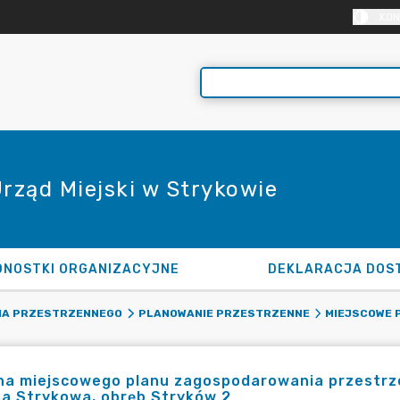
KON
Urząd Miejski w Strykowie
DNOSTKI ORGANIZACYJNE
DEKLARACJA DOS
IA PRZESTRZENNEGO
PLANOWANIE PRZESTRZENNE
MIEJSCOWE 
na miejscowego planu zagospodarowania przestrz
a Strykowa, obręb Stryków 2