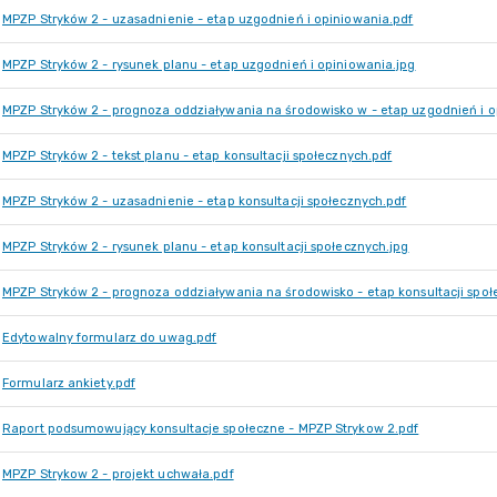
MPZP Stryków 2 - uzasadnienie - etap uzgodnień i opiniowania.pdf
MPZP Stryków 2 - rysunek planu - etap uzgodnień i opiniowania.jpg
MPZP Stryków 2 - prognoza oddziaływania na środowisko w - etap uzgodnień i o
MPZP Stryków 2 - tekst planu - etap konsultacji społecznych.pdf
MPZP Stryków 2 - uzasadnienie - etap konsultacji społecznych.pdf
MPZP Stryków 2 - rysunek planu - etap konsultacji społecznych.jpg
MPZP Stryków 2 - prognoza oddziaływania na środowisko - etap konsultacji społ
Edytowalny formularz do uwag.pdf
Formularz ankiety.pdf
Raport podsumowujący konsultacje społeczne - MPZP Strykow 2.pdf
MPZP Strykow 2 - projekt uchwała.pdf