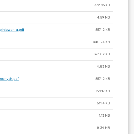
372.95 KB
4.59 MB
piniowania.pdf
557.12 KB
440.24 KB
373.02 KB
4.83 MB
ecznych.pdf
557.12 KB
191.17 KB
511.4 KB
1.13 MB
8.34 MB