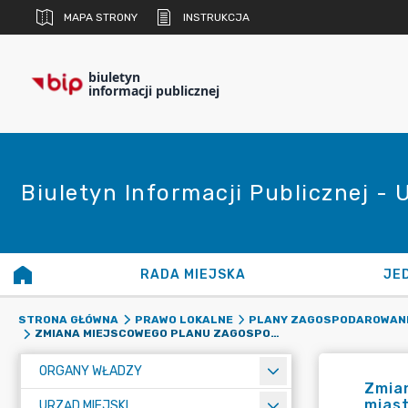
MAPA STRONY
INSTRUKCJA
biuletyn
informacji publicznej
Biuletyn Informacji Publicznej - 
RADA MIEJSKA
JE
STRONA GŁÓWNA
PRAWO LOKALNE
PLANY ZAGOSPODAROWAN
ZMIANA MIEJSCOWEGO PLANU ZAGOSPODAROWANIA PRZESTRZENNEGO GMINY STRYKÓW DLA FRAGMENTU MIASTA STRYKOWA, OBRĘB STRYKÓW 2
ORGANY WŁADZY
Zmia
miast
URZĄD MIEJSKI