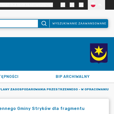
TRAST DLA OSÓB SŁABOWIDZĄCYCH
PL
WYSZUKIWANIE ZAAWANSOWANE
TĘPNOŚCI
BIP ARCHIWALNY
PLANY ZAGOSPODAROWANIA PRZESTRZENNEGO – W OPRACOWANIU
ennego Gminy Stryków dla fragmentu