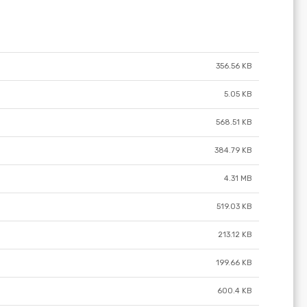
356.56 KB
5.05 KB
568.51 KB
384.79 KB
4.31 MB
519.03 KB
213.12 KB
199.66 KB
600.4 KB