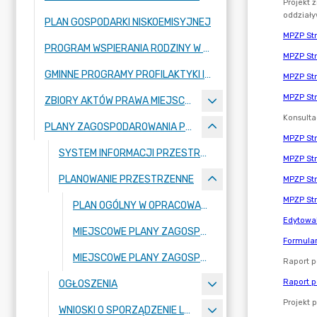
PLAN GOSPODARKI NISKOEMISYJNEJ
PROGRAM WSPIERANIA RODZINY W GMINIE STRYKÓW
GMINNE PROGRAMY PROFILAKTYKI I ROZWIĄZYWANIA PROBLEMÓW ALKOHOLOWYCH ORAZ PRZECIWDZIAŁANIA NARKOMANII W GMINIE STRYKÓW
ZBIORY AKTÓW PRAWA MIEJSCOWEGO OGŁOSZONE W DZIENNIKU URZĘDOWYM WOJEWÓDZTWA ŁÓDZKIEGO
PLANY ZAGOSPODAROWANIA PRZESTRZENNEGO
SYSTEM INFORMACJI PRZESTRZENNEJ
PLANOWANIE PRZESTRZENNE
PLAN OGÓLNY W OPRACOWANIU
MIEJSCOWE PLANY ZAGOSPODAROWANIA PRZESTRZENNEGO - OBOWIĄZUJĄCE
MIEJSCOWE PLANY ZAGOSPODAROWANIA PRZESTRZENNEGO – W OPRACOWANIU
OGŁOSZENIA
WNIOSKI O SPORZĄDZENIE LUB ZMIANĘ PLANU OGÓLNEGO LUB PLANÓW MIEJSCOWYCH ORAZ WNIOSKI O UCHWALENIE ZINTEGROWANYCH PLANÓW INWESTYCYJNYCH