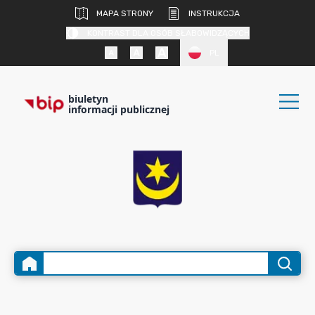
MAPA STRONY
INSTRUKCJA
KONTRAST DLA OSÓB SŁABOWIDZĄCYCH
PL
biuletyn
informacji publicznej