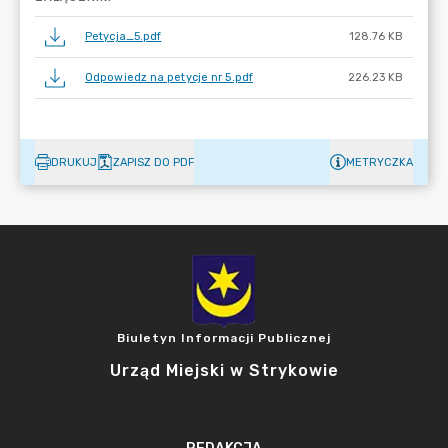
Petycja_5.pdf
128.76 KB
Odpowiedz na petycje nr 5.pdf
226.23 KB
DRUKUJ
ZAPISZ DO PDF
METRYCZKA
Biuletyn Informacji Publicznej
Urząd Miejski w Strykowie