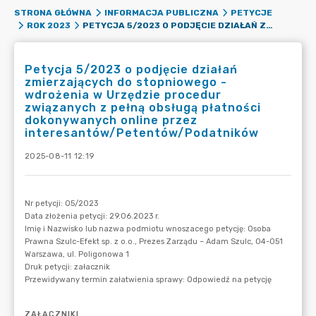
STRONA GŁÓWNA
INFORMACJA PUBLICZNA
PETYCJE
PETYCJA 5/2023 O PODJĘCIE DZIAŁAŃ ZMIERZAJĄCYCH DO STOPNIOWEGO - WDROŻENIA W URZĘDZIE PROCEDUR ZWIĄZANYCH Z PEŁNĄ OBSŁUGĄ PŁATNOŚCI DOKONYWANYCH ONLINE PRZEZ INTERESANTÓW/PETENTÓW/PODATNIKÓW
ROK 2023
Petycja 5/2023 o podjęcie działań
zmierzających do stopniowego -
wdrożenia w Urzędzie procedur
związanych z pełną obsługą płatności
dokonywanych online przez
interesantów/Petentów/Podatników
2025-08-11 12:19
ZAŁĄCZNIKI