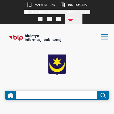
MAPA STRONY
INSTRUKCJA
KONTRAST DLA OSÓB SŁABOWIDZĄCYCH
PL
biuletyn
informacji publicznej