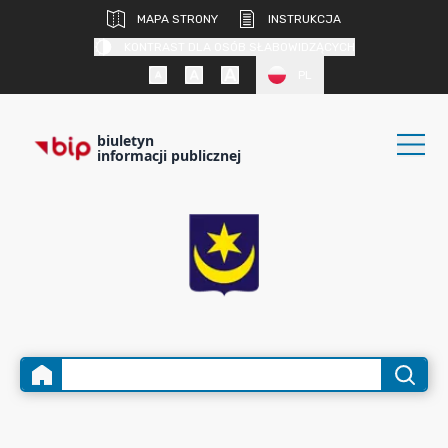
MAPA STRONY
INSTRUKCJA
KONTRAST DLA OSÓB SŁABOWIDZĄCYCH
PL
biuletyn
informacji publicznej