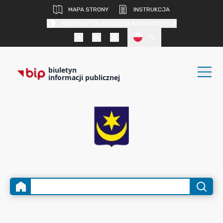
MAPA STRONY
INSTRUKCJA
KONTRAST DLA OSÓB SŁABOWIDZĄCYCH
PL
biuletyn
informacji publicznej