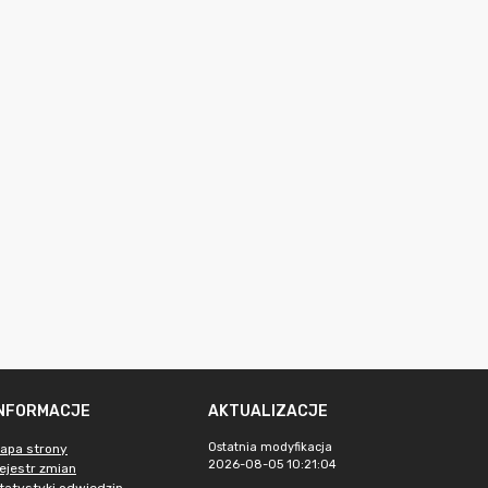
INFORMACJE
AKTUALIZACJE
Ostatnia modyfikacja
apa strony
2026-08-05 10:21:04
ejestr zmian