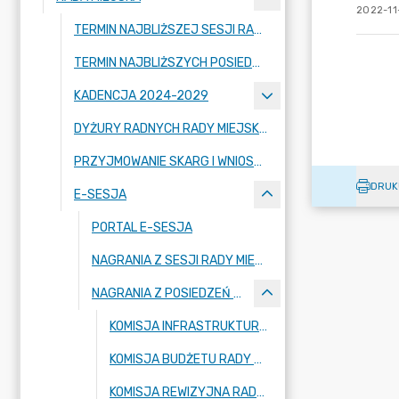
2022-11-
TERMIN NAJBLIŻSZEJ SESJI RADY MIEJSKIEJ WRAZ Z PORZĄDKIEM OBRAD
TERMIN NAJBLIŻSZYCH POSIEDZEŃ KOMISJI RADY MIEJSKIEJ WRAZ Z PORZĄDKIEM OBRAD
KADENCJA 2024-2029
DYŻURY RADNYCH RADY MIEJSKIEJ W STRYKOWIE
PRZYJMOWANIE SKARG I WNIOSKÓW
DRUK
E-SESJA
PORTAL E-SESJA
NAGRANIA Z SESJI RADY MIEJSKIEJ
NAGRANIA Z POSIEDZEŃ KOMISJI
KOMISJA INFRASTRUKTURY RADY MIEJSKIEJ W STRYKOWIE
KOMISJA BUDŻETU RADY MIEJSKIEJ W STRYKOWIE
KOMISJA REWIZYJNA RADY MIEJSKIEJ W STRYKOWIE