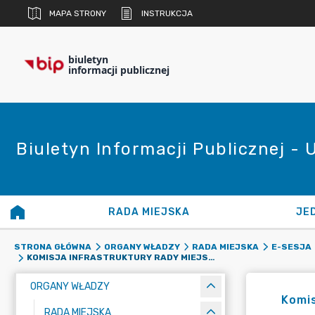
MAPA STRONY
INSTRUKCJA
biuletyn
informacji publicznej
Biuletyn Informacji Publicznej - 
RADA MIEJSKA
JE
STRONA GŁÓWNA
ORGANY WŁADZY
RADA MIEJSKA
E-SESJA
KOMISJA INFRASTRUKTURY RADY MIEJSKIEJ W STRYKOWIE Z DNIA 17 MAJA 2021 R.
ORGANY WŁADZY
Komis
RADA MIEJSKA