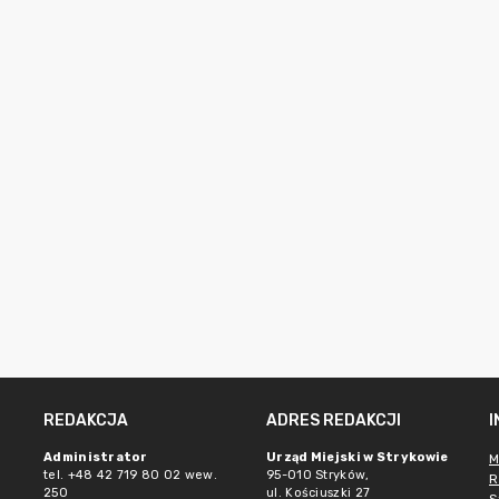
REDAKCJA
ADRES REDAKCJI
Administrator
Urząd Miejski w Strykowie
M
tel. +48 42 719 80 02 wew.
95-010 Stryków,
R
250
ul. Kościuszki 27