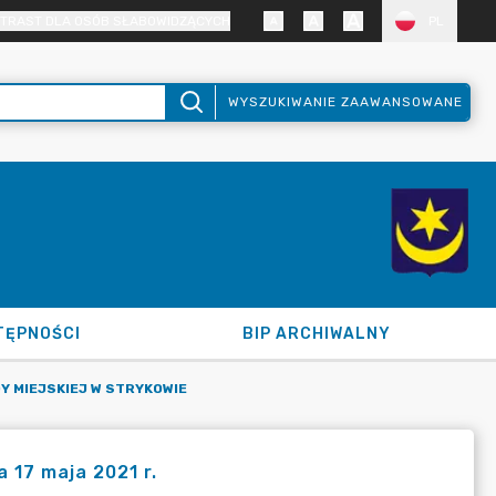
TRAST DLA OSÓB SŁABOWIDZĄCYCH
PL
WYSZUKIWANIE ZAAWANSOWANE
TĘPNOŚCI
BIP ARCHIWALNY
 MIEJSKIEJ W STRYKOWIE
a 17 maja 2021 r.