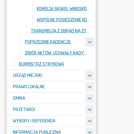
KOMISJA SKARG, WNIOSKÓW I PETYCJI RADY MIEJSKIEJ W STRYKOWIE
WSPÓLNE POSIEDZENIE KOMISJI BUDŻETU, INFRASTRUKTURY ORAZ REWIZYJNEJ RADY MIEJSKIEJ W STRYKOWIE
TRANSMISJA Z OBRAD NA ŻYWO
POPRZEDNIE KADENCJE
ZBIÓR AKTÓW: UCHWAŁY RADY MIEJSKIEJ W STRYKOWIE - BAZA AKTÓW WŁASNYCH
BURMISTRZ STRYKOWA
URZĄD MIEJSKI
PRAWO LOKALNE
GMINA
PRZETARGI
WYBORY I REFERENDA
INFORMACJA PUBLICZNA