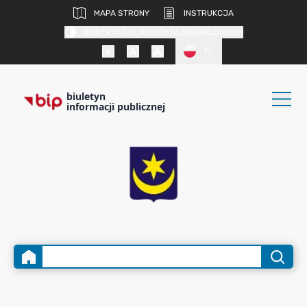
MAPA STRONY
INSTRUKCJA
KONTRAST DLA OSÓB SŁABOWIDZĄCYCH
PL
biuletyn
informacji publicznej