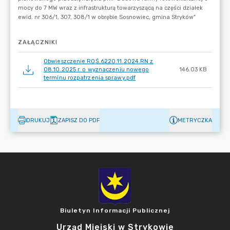
ZAŁĄCZNIKI
Obwieszczenie ROŚ.6220.11.2024.RN z
08.10.2025 r. o wyznaczeniu nowego
146.03 KB
terminu rozpatrzenia sprawy.pdf
DRUKUJ
ZAPISZ DO PDF
METRYCZKA
Biuletyn Informacji Publicznej
Urząd Miejski w Strykowie