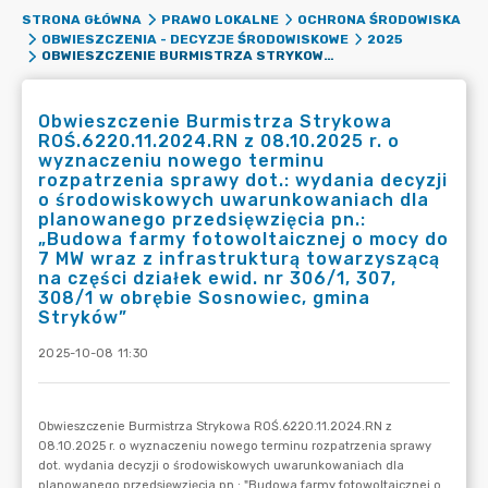
STRONA GŁÓWNA
PRAWO LOKALNE
OCHRONA ŚRODOWISKA
OBWIESZCZENIA - DECYZJE ŚRODOWISKOWE
2025
OBWIESZCZENIE BURMISTRZA STRYKOWA ROŚ.6220.11.2024.RN Z 08.10.2025 R. O WYZNACZENIU NOWEGO TERMINU ROZPATRZENIA SPRAWY DOT.: WYDANIA DECYZJI O ŚRODOWISKOWYCH UWARUNKOWANIACH DLA PLANOWANEGO PRZEDSIĘWZIĘCIA PN.: „BUDOWA FARMY FOTOWOLTAICZNEJ O MOCY DO 7 MW WRAZ Z INFRASTRUKTURĄ TOWARZYSZĄCĄ NA CZĘŚCI DZIAŁEK EWID. NR 306/1, 307, 308/1 W OBRĘBIE SOSNOWIEC, GMINA STRYKÓW”
Obwieszczenie Burmistrza Strykowa
ROŚ.6220.11.2024.RN z 08.10.2025 r. o
wyznaczeniu nowego terminu
rozpatrzenia sprawy dot.: wydania decyzji
o środowiskowych uwarunkowaniach dla
planowanego przedsięwzięcia pn.:
„Budowa farmy fotowoltaicznej o mocy do
7 MW wraz z infrastrukturą towarzyszącą
na części działek ewid. nr 306/1, 307,
308/1 w obrębie Sosnowiec, gmina
Stryków”
2025-10-08 11:30