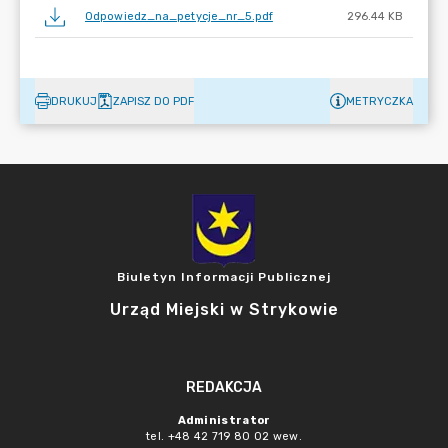
Odpowiedz_na_petycje_nr_5.pdf
296.44 KB
DRUKUJ
ZAPISZ DO PDF
METRYCZKA
Biuletyn Informacji Publicznej
Urząd Miejski w Strykowie
REDAKCJA
Administrator
tel. +48 42 719 80 02 wew.