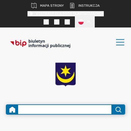
MAPA STRONY
INSTRUKCJA
KONTRAST DLA OSÓB SŁABOWIDZĄCYCH
PL
biuletyn
informacji publicznej