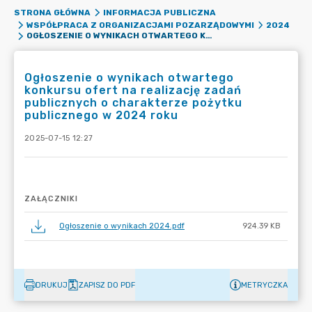
STRONA GŁÓWNA
INFORMACJA PUBLICZNA
WSPÓŁPRACA Z ORGANIZACJAMI POZARZĄDOWYMI
2024
OGŁOSZENIE O WYNIKACH OTWARTEGO KONKURSU OFERT NA REALIZACJĘ ZADAŃ PUBLICZNYCH O CHARAKTERZE POŻYTKU PUBLICZNEGO W 2024 ROKU
Ogłoszenie o wynikach otwartego
konkursu ofert na realizację zadań
publicznych o charakterze pożytku
publicznego w 2024 roku
2025-07-15 12:27
ZAŁĄCZNIKI
Ogłoszenie o wynikach 2024.pdf
924.39 KB
DRUKUJ
ZAPISZ DO PDF
METRYCZKA