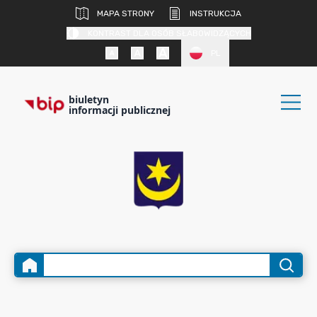
MAPA STRONY
INSTRUKCJA
KONTRAST DLA OSÓB SŁABOWIDZĄCYCH
PL
biuletyn
informacji publicznej