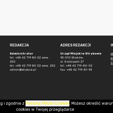
REDAKCJA
ADRES REDAKCJI
Administrator
Urząd Miejski w Strykowie
M
tel. +48 42 719 80 02 wew.
95-010 Stryków,
R
250
ul. Kościuszki 27
S
tel. +48 42 719 80 02 wew. 252
tel. +48 42 719-80-02
admin@strykow.pl
fax. +48 42 719-81-93
ug i zgodnie z
Polityką Plików Cookies
. Możesz określić waru
cookies w Twojej przeglądarce