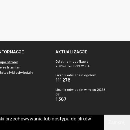
INFORMACJE
AKTUALIZACJE
Ostatnia modyfikacja
apa strony
2026-08-05 10:21:04
ejestr zmian
tatystyki odwiedzin
Licznik odwiedzin ogółem
111 278
Licznik odwiedzin w m-cu 2026-
07
1 387
nki przechowywania lub dostępu do plików
Zamknij