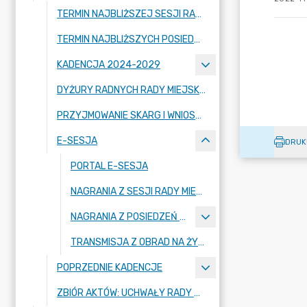
TERMIN NAJBLIŻSZEJ SESJI RADY MIEJSKIEJ WRAZ Z PORZĄDKIEM OBRAD
TERMIN NAJBLIŻSZYCH POSIEDZEŃ KOMISJI RADY MIEJSKIEJ WRAZ Z PORZĄDKIEM OBRAD
KADENCJA 2024-2029
DYŻURY RADNYCH RADY MIEJSKIEJ W STRYKOWIE
PRZYJMOWANIE SKARG I WNIOSKÓW
E-SESJA
DRUK
PORTAL E-SESJA
NAGRANIA Z SESJI RADY MIEJSKIEJ
NAGRANIA Z POSIEDZEŃ KOMISJI
TRANSMISJA Z OBRAD NA ŻYWO
POPRZEDNIE KADENCJE
ZBIÓR AKTÓW: UCHWAŁY RADY MIEJSKIEJ W STRYKOWIE - BAZA AKTÓW WŁASNYCH