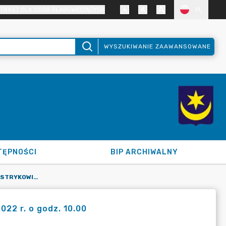
TRAST DLA OSÓB SŁABOWIDZĄCYCH
PL
WYSZUKIWANIE ZAAWANSOWANE
TĘPNOŚCI
BIP ARCHIWALNY
LXI SESJA RADY MIEJSKIEJ W STRYKOWIE - 27 PAŹDZIERNIKA 2022 R. O GODZ. 10.00
022 r. o godz. 10.00