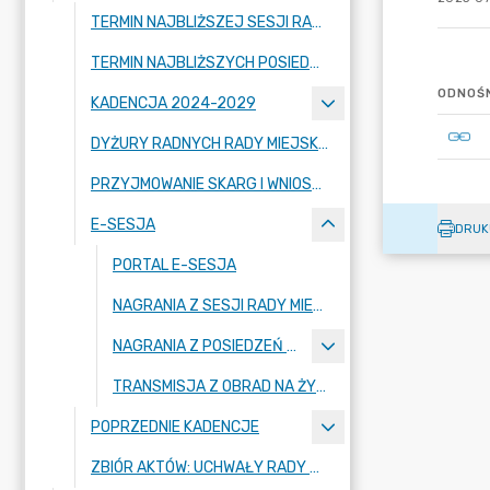
TERMIN NAJBLIŻSZEJ SESJI RADY MIEJSKIEJ WRAZ Z PORZĄDKIEM OBRAD
TERMIN NAJBLIŻSZYCH POSIEDZEŃ KOMISJI RADY MIEJSKIEJ WRAZ Z PORZĄDKIEM OBRAD
ODNOŚN
KADENCJA 2024-2029
DYŻURY RADNYCH RADY MIEJSKIEJ W STRYKOWIE
PRZYJMOWANIE SKARG I WNIOSKÓW
E-SESJA
DRUK
PORTAL E-SESJA
NAGRANIA Z SESJI RADY MIEJSKIEJ
NAGRANIA Z POSIEDZEŃ KOMISJI
TRANSMISJA Z OBRAD NA ŻYWO
POPRZEDNIE KADENCJE
ZBIÓR AKTÓW: UCHWAŁY RADY MIEJSKIEJ W STRYKOWIE - BAZA AKTÓW WŁASNYCH