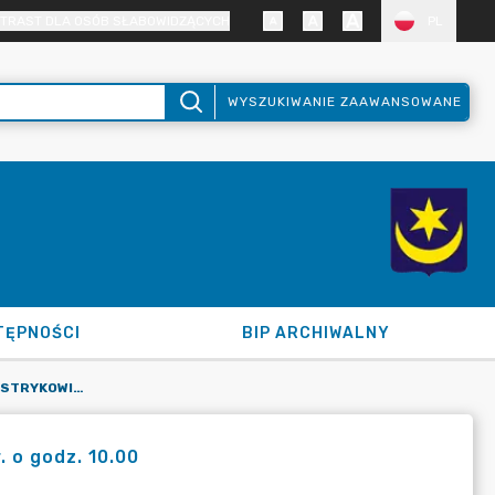
TRAST DLA OSÓB SŁABOWIDZĄCYCH
PL
WYSZUKIWANIE ZAAWANSOWANE
TĘPNOŚCI
BIP ARCHIWALNY
VIII SESJA RADY MIEJSKIEJ W STRYKOWIE 24 WRZEŚNIA 2024 R. O GODZ. 10.00
. o godz. 10.00