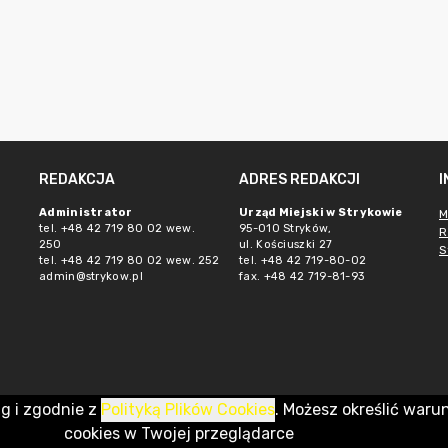
REDAKCJA
ADRES REDAKCJI
Administrator
Urząd Miejski w Strykowie
M
tel. +48 42 719 80 02 wew.
95-010 Stryków,
R
250
ul. Kościuszki 27
S
tel. +48 42 719 80 02 wew. 252
tel. +48 42 719-80-02
admin@strykow.pl
fax. +48 42 719-81-93
ug i zgodnie z
Polityką Plików Cookies
. Możesz określić waru
cookies w Twojej przeglądarce