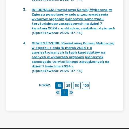
3
.
INFORMACJA Powiatowej Komisji Wyborczej w
Zgierzu powołanej w celu przeprowadzenia
wyborów organów jednostek samorządu
terytorialnego zarządzonych na dzień 7
kwietnia 2024 r. o składzie, siedzibie i dyżurach
(Opublikowano: 2025-07-14)
4
.
OBWIESZCZENIE Powiatowej Komisji Wyborczej
w Zgierzu z dnia 15 marca 2024 r. o
zarejestrowanych listach kandydatów na
radnych w wyborach organów jednostek
samorządu terytorialnego zarządzonych na
dzień 7 kwietnia 2024 r.
(Opublikowano: 2025-07-14)
POKAŻ
:
10
25
50
100
1