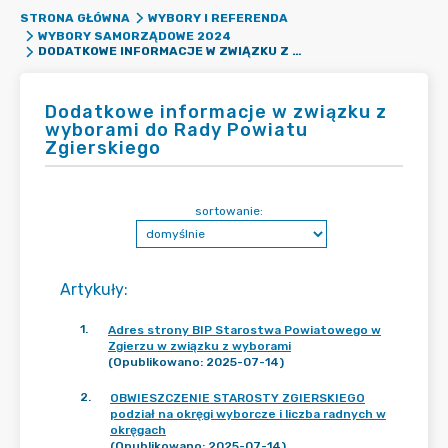
STRONA GŁÓWNA
WYBORY I REFERENDA
WYBORY SAMORZĄDOWE 2024
DODATKOWE INFORMACJE W ZWIĄZKU Z WYBORAMI DO RADY POWIATU ZGIERSKIEGO
Dodatkowe informacje w związku z
wyborami do Rady Powiatu
Zgierskiego
sortowanie:
Artykuły
:
1
.
Adres strony BIP Starostwa Powiatowego w
Zgierzu w związku z wyborami
(Opublikowano: 2025-07-14)
2
.
OBWIESZCZENIE STAROSTY ZGIERSKIEGO
podział na okręgi wyborcze i liczba radnych w
okręgach
(Opublikowano: 2025-07-14)