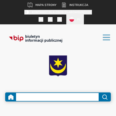
MAPA STRONY
INSTRUKCJA
KONTRAST DLA OSÓB SŁABOWIDZĄCYCH
PL
biuletyn
informacji publicznej