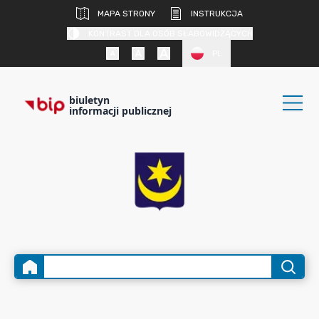
MAPA STRONY
INSTRUKCJA
KONTRAST DLA OSÓB SŁABOWIDZĄCYCH
PL
biuletyn
informacji publicznej