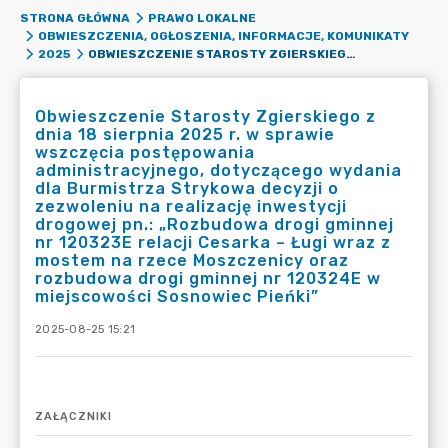
STRONA GŁÓWNA
PRAWO LOKALNE
OBWIESZCZENIA, OGŁOSZENIA, INFORMACJE, KOMUNIKATY
OBWIESZCZENIE STAROSTY ZGIERSKIEGO Z DNIA 18 SIERPNIA 2025 R. W SPRAWIE WSZCZĘCIA POSTĘPOWANIA ADMINISTRACYJNEGO, DOTYCZĄCEGO WYDANIA DLA BURMISTRZA STRYKOWA DECYZJI O ZEZWOLENIU NA REALIZACJĘ INWESTYCJI DROGOWEJ PN.: „ROZBUDOWA DROGI GMINNEJ NR 120323E RELACJI CESARKA – ŁUGI WRAZ Z MOSTEM NA RZECE MOSZCZENICY ORAZ ROZBUDOWA DROGI GMINNEJ NR 120324E W MIEJSCOWOŚCI SOSNOWIEC PIEŃKI”
2025
Obwieszczenie Starosty Zgierskiego z
dnia 18 sierpnia 2025 r. w sprawie
wszczęcia postępowania
administracyjnego, dotyczącego wydania
dla Burmistrza Strykowa decyzji o
zezwoleniu na realizację inwestycji
drogowej pn.: „Rozbudowa drogi gminnej
nr 120323E relacji Cesarka – Ługi wraz z
mostem na rzece Moszczenicy oraz
rozbudowa drogi gminnej nr 120324E w
miejscowości Sosnowiec Pieńki”
2025-08-25 15:21
ZAŁĄCZNIKI