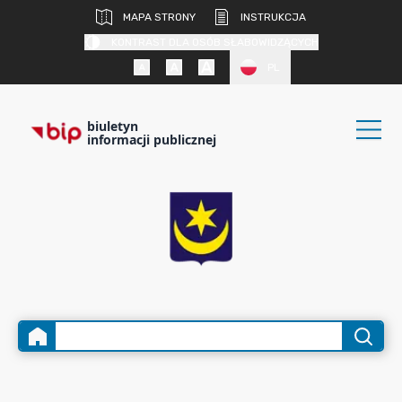
MAPA STRONY
INSTRUKCJA
KONTRAST DLA OSÓB SŁABOWIDZĄCYCH
PL
biuletyn
informacji publicznej