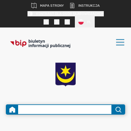
MAPA STRONY
INSTRUKCJA
KONTRAST DLA OSÓB SŁABOWIDZĄCYCH
PL
biuletyn
informacji publicznej