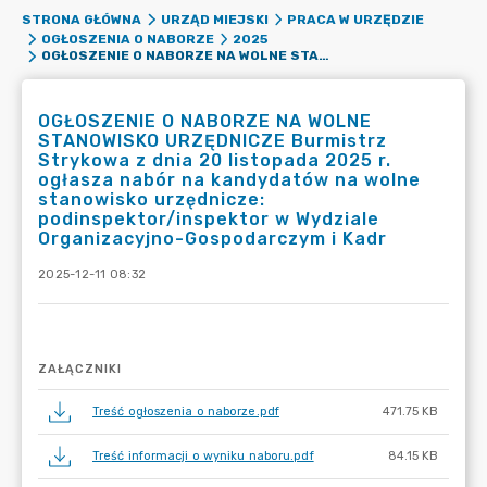
STRONA GŁÓWNA
URZĄD MIEJSKI
PRACA W URZĘDZIE
OGŁOSZENIA O NABORZE
2025
OGŁOSZENIE O NABORZE NA WOLNE STANOWISKO URZĘDNICZE BURMISTRZ STRYKOWA Z DNIA 20 LISTOPADA 2025 R. OGŁASZA NABÓR NA KANDYDATÓW NA WOLNE STANOWISKO URZĘDNICZE: PODINSPEKTOR/INSPEKTOR W WYDZIALE ORGANIZACYJNO-GOSPODARCZYM I KADR
OGŁOSZENIE O NABORZE NA WOLNE
STANOWISKO URZĘDNICZE Burmistrz
Strykowa z dnia 20 listopada 2025 r.
ogłasza nabór na kandydatów na wolne
stanowisko urzędnicze:
podinspektor/inspektor w Wydziale
Organizacyjno-Gospodarczym i Kadr
2025-12-11 08:32
ZAŁĄCZNIKI
Treść ogłoszenia o naborze.pdf
471.75 KB
Treść informacji o wyniku naboru.pdf
84.15 KB