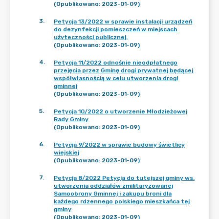
(Opublikowano: 2023-01-09)
3
.
Petycja 13/2022 w sprawie instalacji urządzeń
do dezynfekcji pomieszczeń w miejscach
użyteczności publicznej.
(Opublikowano: 2023-01-09)
4
.
Petycja 11/2022 odnośnie nieodpłatnego
przejęcia przez Gminę drogi prywatnej będącej
współwłasnością w celu utworzenia drogi
gminnej
(Opublikowano: 2023-01-09)
5
.
Petycja 10/2022 o utworzenie Młodzieżowej
Rady Gminy
(Opublikowano: 2023-01-09)
6
.
Petycja 9/2022 w sprawie budowy świetlicy
wiejskiej
(Opublikowano: 2023-01-09)
7
.
Petycja 8/2022 Petycja do tutejszej gminy ws.
utworzenia oddziałów zmilitaryzowanej
Samoobrony Gminnej i zakupu broni dla
każdego rdzennego polskiego mieszkańca tej
gminy
(Opublikowano: 2023-01-09)