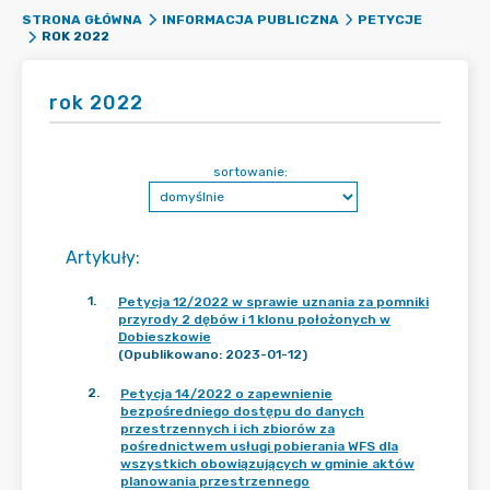
STRONA GŁÓWNA
INFORMACJA PUBLICZNA
PETYCJE
ROK 2022
rok 2022
sortowanie:
Artykuły
:
1
.
Petycja 12/2022 w sprawie uznania za pomniki
przyrody 2 dębów i 1 klonu położonych w
Dobieszkowie
(Opublikowano: 2023-01-12)
2
.
Petycja 14/2022 o zapewnienie
bezpośredniego dostępu do danych
przestrzennych i ich zbiorów za
pośrednictwem usługi pobierania WFS dla
wszystkich obowiązujących w gminie aktów
planowania przestrzennego