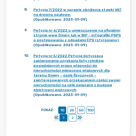
8
.
Petycja 7/2022 w sprawie obniżenia stawki VAT
na drewno opałowe.
(Opublikowano: 2023-01-09)
9
.
Petycja nr 6/2022 o umieszczenie na oficjalnej
stronie www Gminy lub w BIP – infografiki PSPS
o postępowaniu z odpadami EPS (styropianu)
(Opublikowano: 2023-01-09)
10
.
Petycja nr 5/2022 Petycja dotycząca
zaplanowania uzyskania listy rolników
posiadających prawo własności do
nieruchomości miejscowo właściwych dla
terenu Gminy – osób fizycznych –
zainteresowanych przekazaniem części swojej
nieruchomości na cele związane z budową
elektrowni wiatrowych
(Opublikowano: 2023-01-09)
POKAŻ
:
10
25
50
100
1
2