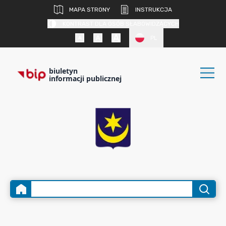
MAPA STRONY
INSTRUKCJA
KONTRAST DLA OSÓB SŁABOWIDZĄCYCH
PL
biuletyn
informacji publicznej