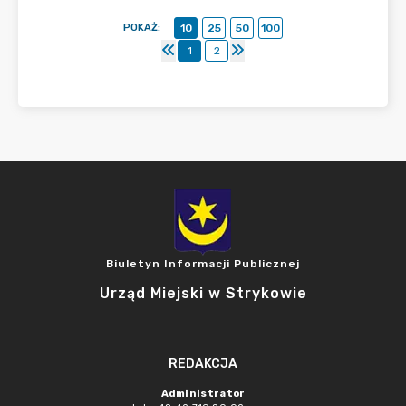
POKAŻ
:
10
25
50
100
1
2
Biuletyn Informacji Publicznej
Urząd Miejski w Strykowie
REDAKCJA
Administrator