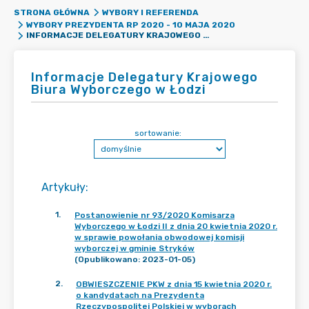
STRONA GŁÓWNA
WYBORY I REFERENDA
WYBORY PREZYDENTA RP 2020 - 10 MAJA 2020
INFORMACJE DELEGATURY KRAJOWEGO BIURA WYBORCZEGO W ŁODZI
Informacje Delegatury Krajowego
Biura Wyborczego w Łodzi
sortowanie:
Artykuły
:
1
.
Postanowienie nr 93/2020 Komisarza
Wyborczego w Łodzi II z dnia 20 kwietnia 2020 r.
w sprawie powołania obwodowej komisji
wyborczej w gminie Stryków
(Opublikowano: 2023-01-05)
2
.
OBWIESZCZENIE PKW z dnia 15 kwietnia 2020 r.
o kandydatach na Prezydenta
Rzeczypospolitej Polskiej w wyborach