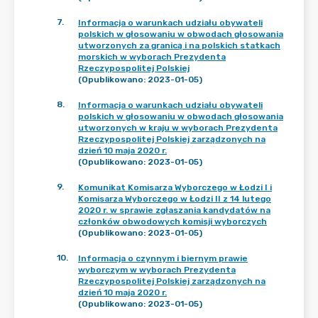
7
.
Informacja o warunkach udziału obywateli
polskich w głosowaniu w obwodach głosowania
utworzonych za granicą i na polskich statkach
morskich w wyborach Prezydenta
Rzeczypospolitej Polskiej
(Opublikowano: 2023-01-05)
8
.
Informacja o warunkach udziału obywateli
polskich w głosowaniu w obwodach głosowania
utworzonych w kraju w wyborach Prezydenta
Rzeczypospolitej Polskiej zarządzonych na
dzień 10 maja 2020 r.
(Opublikowano: 2023-01-05)
9
.
Komunikat Komisarza Wyborczego w Łodzi I i
Komisarza Wyborczego w Łodzi II z 14 lutego
2020 r. w sprawie zgłaszania kandydatów na
członków obwodowych komisji wyborczych
(Opublikowano: 2023-01-05)
10
.
Informacja o czynnym i biernym prawie
wyborczym w wyborach Prezydenta
Rzeczypospolitej Polskiej zarządzonych na
dzień 10 maja 2020 r.
(Opublikowano: 2023-01-05)