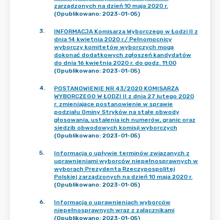
zarządzonych na dzień 10 maja 2020 r.
(Opublikowano: 2023-01-05)
3
.
INFORMACJA Komisarza Wyborczego w Łodzi II z
dnia 14 kwietnia 2020 r./ Pełnomocnicy
wyborczy komitetów wyborczych mogą
dokonać dodatkowych zgłoszeń kandydatów
do dnia 16 kwietnia 2020 r. do godz. 11:00
(Opublikowano: 2023-01-05)
4
.
POSTANOWIENIE NR 43/2020 KOMISARZA
WYBORCZEGO W ŁODZI II z dnia 27 lutego 2020
r. zmieniające postanowienie w sprawie
podziału Gminy Stryków na stałe obwody
głosowania, ustalenia ich numerów, granic oraz
siedzib obwodowych komisji wyborczych
(Opublikowano: 2023-01-05)
5
.
Informacja o upływie terminów związanych z
uprawnieniami wyborców niepełnosprawnych w
wyborach Prezydenta Rzeczypospolitej
Polskiej zarządzonych na dzień 10 maja 2020 r.
(Opublikowano: 2023-01-05)
6
.
Informacja o uprawnieniach wyborców
niepełnosprawnych wraz z załącznikami
(Opublikowano: 2023-01-05)