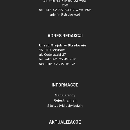
tel. +48 42 719 80 02 wew.
250
tel. +48 42 719 80 02 wew. 252
admin@strykow.pl
ADRES REDAKCJI
Urząd Miejski w Strykowie
95-010 Stryków,
ul. Kościuszki 27
tel. +48 42 719-80-02
fax. +48 42 719-81-93
INFORMACJE
Mapa strony
Rejestr zmian
Statystyki odwiedzin
AKTUALIZACJE