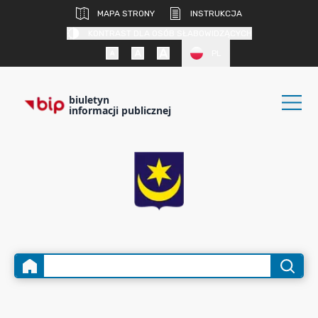
MAPA STRONY
INSTRUKCJA
KONTRAST DLA OSÓB SŁABOWIDZĄCYCH
PL
biuletyn
informacji publicznej