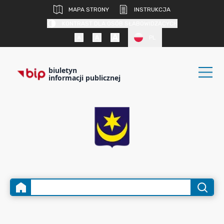
MAPA STRONY
INSTRUKCJA
KONTRAST DLA OSÓB SŁABOWIDZĄCYCH
PL
biuletyn
informacji publicznej