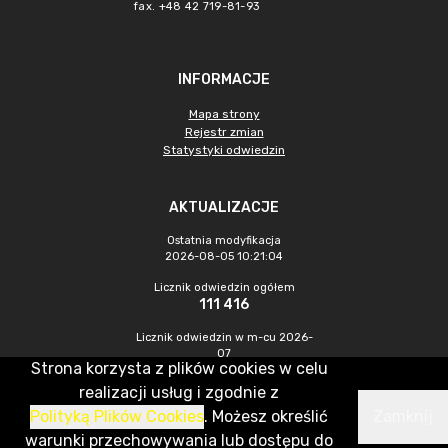
fax. +48 42 719-81-93
INFORMACJE
Mapa strony
Rejestr zmian
Statystyki odwiedzin
AKTUALIZACJE
Ostatnia modyfikacja
2026-08-05 10:21:04
Licznik odwiedzin ogółem
111 416
Licznik odwiedzin w m-cu 2026-
07
Strona korzysta z plików cookies w celu
1 525
realizacji usług i zgodnie z
Polityką Plików Cookies
. Możesz określić
Zamknij
CMS & Hosting: Nefeni Sp. z o.o.
warunki przechowywania lub dostępu do