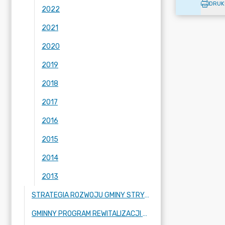
DRUK
2022
2021
2020
2019
2018
2017
2016
2015
2014
2013
STRATEGIA ROZWOJU GMINY STRYKÓW
GMINNY PROGRAM REWITALIZACJI GMINY STRYKÓW