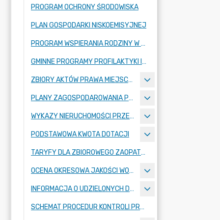
PROGRAM OCHRONY ŚRODOWISKA
PLAN GOSPODARKI NISKOEMISYJNEJ
PROGRAM WSPIERANIA RODZINY W GMINIE STRYKÓW
GMINNE PROGRAMY PROFILAKTYKI I ROZWIĄZYWANIA PROBLEMÓW ALKOHOLOWYCH ORAZ PRZECIWDZIAŁANIA NARKOMANII W GMINIE STRYKÓW
ZBIORY AKTÓW PRAWA MIEJSCOWEGO OGŁOSZONE W DZIENNIKU URZĘDOWYM WOJEWÓDZTWA ŁÓDZKIEGO
PLANY ZAGOSPODAROWANIA PRZESTRZENNEGO
WYKAZY NIERUCHOMOŚCI PRZEZNACZONYCH DO ZBYCIA LUB ODDANIA W UŻYTKOWANIE, NAJEM, DZIERŻAWĘ LUB UŻYCZENIE
PODSTAWOWA KWOTA DOTACJI
TARYFY DLA ZBIOROWEGO ZAOPATRZENIA W WODĘ I ZBIOROWEGO ODPROWADZANIA ŚCIEKÓW
OCENA OKRESOWA JAKOŚCI WODY
INFORMACJA O UDZIELONYCH DOTACJACH
SCHEMAT PROCEDUR KONTROLI PRZEDSIĘBIORCÓW