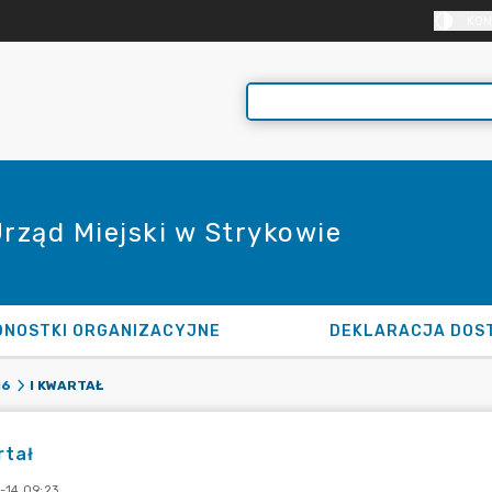
KON
Urząd Miejski w Strykowie
DNOSTKI ORGANIZACYJNE
DEKLARACJA DOS
I KWARTAŁ
16
rtał
-14 09:23