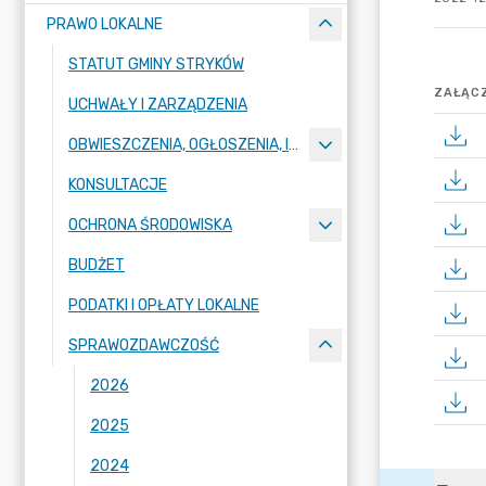
PRAWO LOKALNE
STATUT GMINY STRYKÓW
ZAŁĄCZ
UCHWAŁY I ZARZĄDZENIA
OBWIESZCZENIA, OGŁOSZENIA, INFORMACJE, KOMUNIKATY
KONSULTACJE
OCHRONA ŚRODOWISKA
BUDŻET
PODATKI I OPŁATY LOKALNE
SPRAWOZDAWCZOŚĆ
2026
2025
2024