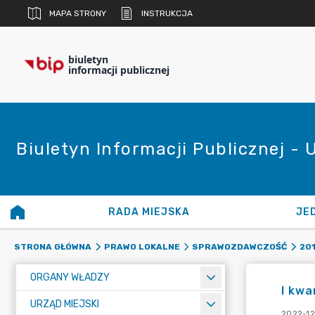
MAPA STRONY
INSTRUKCJA
biuletyn
informacji publicznej
Biuletyn Informacji Publicznej - 
RADA MIEJSKA
JE
STRONA GŁÓWNA
PRAWO LOKALNE
SPRAWOZDAWCZOŚĆ
20
ORGANY WŁADZY
I kwa
URZĄD MIEJSKI
2022-12