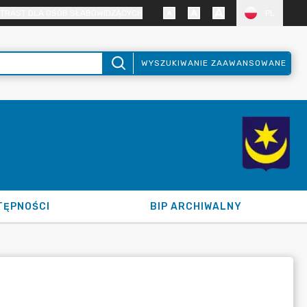
TRAST DLA OSÓB SŁABOWIDZĄCYCH
PL
WYSZUKIWANIE ZAAWANSOWANE
TĘPNOŚCI
BIP ARCHIWALNY