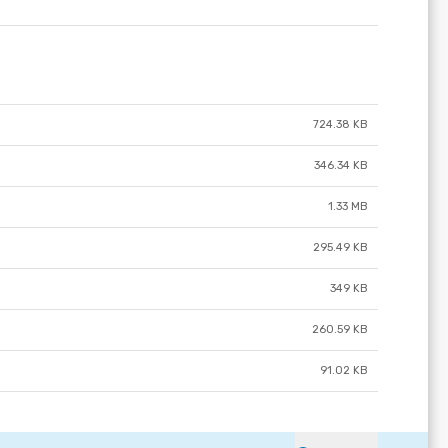
724.38 KB
346.34 KB
1.33 MB
295.49 KB
349 KB
260.59 KB
91.02 KB