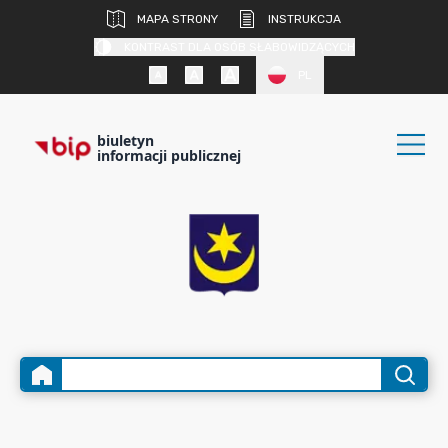
MAPA STRONY
INSTRUKCJA
KONTRAST DLA OSÓB SŁABOWIDZĄCYCH
PL
biuletyn
informacji publicznej