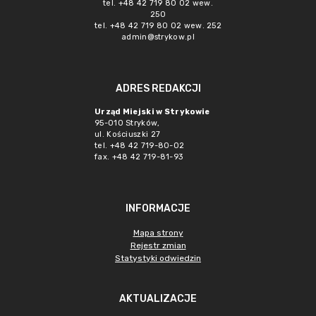
tel. +48 42 719 80 02 wew.
250
tel. +48 42 719 80 02 wew. 252
admin@strykow.pl
ADRES REDAKCJI
Urząd Miejski w Strykowie
95-010 Stryków,
ul. Kościuszki 27
tel. +48 42 719-80-02
fax. +48 42 719-81-93
INFORMACJE
Mapa strony
Rejestr zmian
Statystyki odwiedzin
AKTUALIZACJE