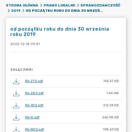
STRONA GŁÓWNA
PRAWO LOKALNE
SPRAWOZDAWCZOŚĆ
OD POCZĄTKU ROKU DO DNIA 30 WRZEŚNIA ROKU 2019
2019
od początku roku do dnia 30 września
roku 2019
2022-12-14 09:41
ZAŁĄCZNIKI
Rb-27S.pdf
745.47 KB
Rb-28S.pdf
1.44 MB
Rb-30S.pdf
212.59 KB
Rb-N.pdf
265.98 KB
Rb-NDS.pdf
198.63 KB