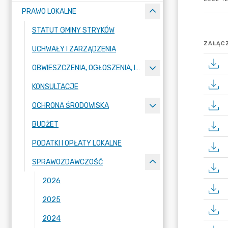
PRAWO LOKALNE
STATUT GMINY STRYKÓW
ZAŁĄCZ
UCHWAŁY I ZARZĄDZENIA
OBWIESZCZENIA, OGŁOSZENIA, INFORMACJE, KOMUNIKATY
KONSULTACJE
OCHRONA ŚRODOWISKA
BUDŻET
PODATKI I OPŁATY LOKALNE
SPRAWOZDAWCZOŚĆ
2026
2025
2024