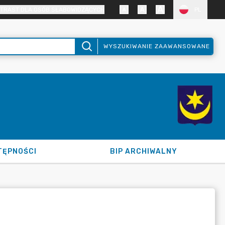
TRAST DLA OSÓB SŁABOWIDZĄCYCH
PL
WYSZUKIWANIE ZAAWANSOWANE
TĘPNOŚCI
BIP ARCHIWALNY