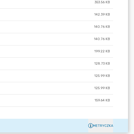
353.56 KB
142.39 KB
140.76 KB
140.76 KB
199.22 KB
128.73 KB
125.99 KB
125.99 KB
159.64 KB
METRYCZKA