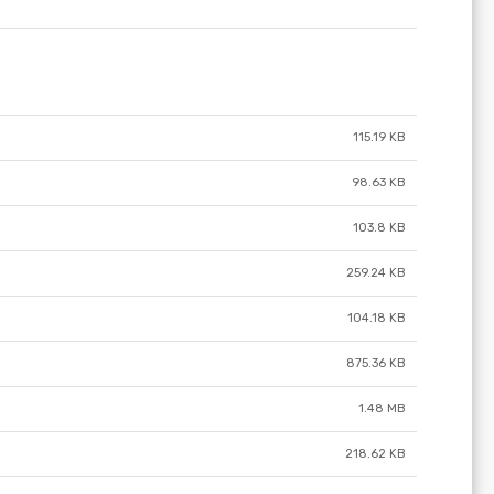
115.19 KB
98.63 KB
103.8 KB
259.24 KB
104.18 KB
875.36 KB
1.48 MB
218.62 KB