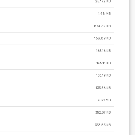
257.72 KB
1.48 MB
874.62 KB
168.09 KB
165.16 KB
165.11 KB
133.19 KB
133.56 KB
6.39 MB
352.37 KB
353.85 KB