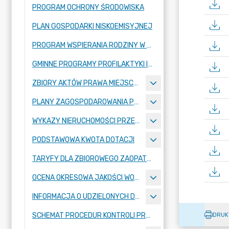
PROGRAM OCHRONY ŚRODOWISKA
PLAN GOSPODARKI NISKOEMISYJNEJ
PROGRAM WSPIERANIA RODZINY W GMINIE STRYKÓW
GMINNE PROGRAMY PROFILAKTYKI I ROZWIĄZYWANIA PROBLEMÓW ALKOHOLOWYCH ORAZ PRZECIWDZIAŁANIA NARKOMANII W GMINIE STRYKÓW
ZBIORY AKTÓW PRAWA MIEJSCOWEGO OGŁOSZONE W DZIENNIKU URZĘDOWYM WOJEWÓDZTWA ŁÓDZKIEGO
PLANY ZAGOSPODAROWANIA PRZESTRZENNEGO
WYKAZY NIERUCHOMOŚCI PRZEZNACZONYCH DO ZBYCIA LUB ODDANIA W UŻYTKOWANIE, NAJEM, DZIERŻAWĘ LUB UŻYCZENIE
PODSTAWOWA KWOTA DOTACJI
TARYFY DLA ZBIOROWEGO ZAOPATRZENIA W WODĘ I ZBIOROWEGO ODPROWADZANIA ŚCIEKÓW
OCENA OKRESOWA JAKOŚCI WODY
INFORMACJA O UDZIELONYCH DOTACJACH
SCHEMAT PROCEDUR KONTROLI PRZEDSIĘBIORCÓW
DRUK