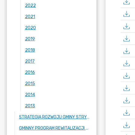
2022
2021
2020
2019
2018
2017
2016
2015
2014
2013
STRATEGIA ROZWOJU GMINY STRYKÓW
GMINNY PROGRAM REWITALIZACJI GMINY STRYKÓW