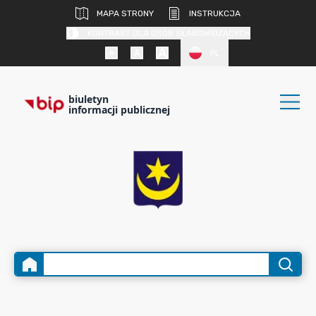
MAPA STRONY
INSTRUKCJA
KONTRAST DLA OSÓB SŁABOWIDZĄCYCH
PL
biuletyn
informacji publicznej