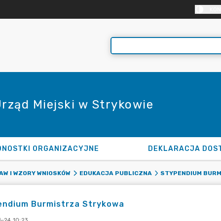
KON
Urząd Miejski w Strykowie
DNOSTKI ORGANIZACYJNE
DEKLARACJA DOS
AW I WZORY WNIOSKÓW
EDUKACJA PUBLICZNA
STYPENDIUM BUR
endium Burmistrza Strykowa
-24 10:23