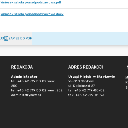
Wniosek szkoła ponadpodstawowa.pdf
Wniosek szkoła ponadpodstawowa.docx
UJ
ZAPISZ DO PDF
REDAKCJA
ADRES REDAKCJI
Administrator
Urząd Miejski w Strykowie
M
tel. +48 42 719 80 02 wew.
95-010 Stryków,
R
250
ul. Kościuszki 27
S
tel. +48 42 719 80 02 wew. 252
tel. +48 42 719-80-02
admin@strykow.pl
fax. +48 42 719-81-93