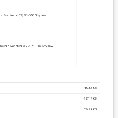
40.55 KB
467.19 KB
28.79 KB