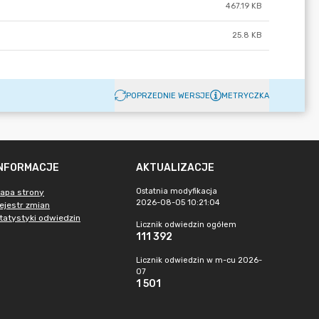
467.19 KB
25.8 KB
POPRZEDNIE WERSJE
METRYCZKA
INFORMACJE
AKTUALIZACJE
Ostatnia modyfikacja
apa strony
2026-08-05 10:21:04
ejestr zmian
tatystyki odwiedzin
Licznik odwiedzin ogółem
111 392
Licznik odwiedzin w m-cu 2026-
07
1 501