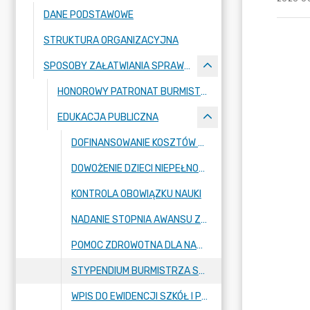
DANE PODSTAWOWE
STRUKTURA ORGANIZACYJNA
SPOSOBY ZAŁATWIANIA SPRAW I WZORY WNIOSKÓW
HONOROWY PATRONAT BURMISTRZA STRYKOWA
EDUKACJA PUBLICZNA
DOFINANSOWANIE KOSZTÓW KSZTAŁCENIA MŁODOCIANYCH PRACOWNIKÓW
DOWOŻENIE DZIECI NIEPEŁNOSPRAWNYCH DO SZKOŁY
KONTROLA OBOWIĄZKU NAUKI
NADANIE STOPNIA AWANSU ZAWODOWEGO NAUCZYCIELA MIANOWANEGO
POMOC ZDROWOTNA DLA NAUCZYCIELI
STYPENDIUM BURMISTRZA STRYKOWA
WPIS DO EWIDENCJI SZKÓŁ I PLACÓWEK NIEPUBLICZNYCH