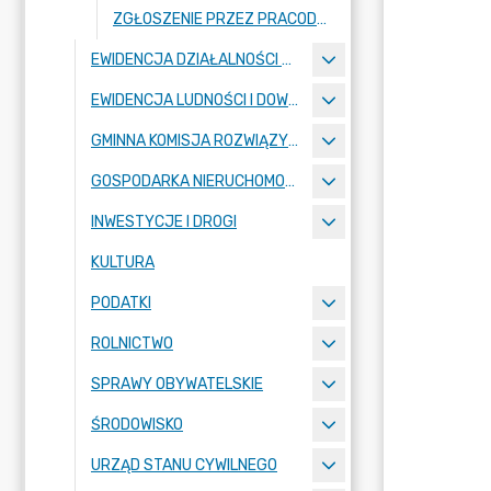
ZGŁOSZENIE PRZEZ PRACODAWCĘ ZAWARCIA UMOWY Z MŁODOCIANYM PRACOWNIKIEM
EWIDENCJA DZIAŁALNOŚCI GOSPODARCZEJ
EWIDENCJA LUDNOŚCI I DOWODY OSOBISTE
GMINNA KOMISJA ROZWIĄZYWANIA PROBLEMÓW ALKOHOLOWYCH
GOSPODARKA NIERUCHOMOŚCIAMI
INWESTYCJE I DROGI
KULTURA
PODATKI
ROLNICTWO
SPRAWY OBYWATELSKIE
ŚRODOWISKO
URZĄD STANU CYWILNEGO