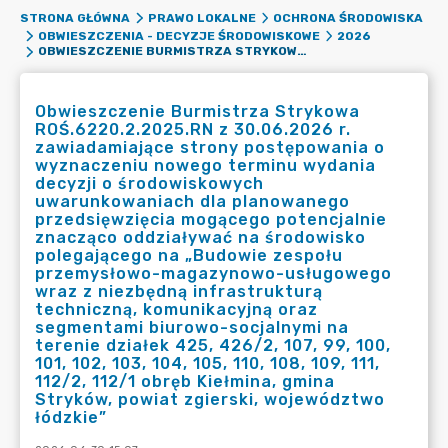
STRONA GŁÓWNA
PRAWO LOKALNE
OCHRONA ŚRODOWISKA
OBWIESZCZENIA - DECYZJE ŚRODOWISKOWE
2026
OBWIESZCZENIE BURMISTRZA STRYKOWA ROŚ.6220.2.2025.RN Z 30.06.2026 R. ZAWIADAMIAJĄCE STRONY POSTĘPOWANIA O WYZNACZENIU NOWEGO TERMINU WYDANIA DECYZJI O ŚRODOWISKOWYCH UWARUNKOWANIACH DLA PLANOWANEGO PRZEDSIĘWZIĘCIA MOGĄCEGO POTENCJALNIE ZNACZĄCO ODDZIAŁYWAĆ NA ŚRODOWISKO POLEGAJĄCEGO NA „BUDOWIE ZESPOŁU PRZEMYSŁOWO-MAGAZYNOWO-USŁUGOWEGO WRAZ Z NIEZBĘDNĄ INFRASTRUKTURĄ TECHNICZNĄ, KOMUNIKACYJNĄ ORAZ SEGMENTAMI BIUROWO-SOCJALNYMI NA TERENIE DZIAŁEK 425, 426/2, 107, 99, 100, 101, 102, 103, 104, 105, 110, 108, 109, 111, 112/2, 112/1 OBRĘB KIEŁMINA, GMINA STRYKÓW, POWIAT ZGIERSKI, WOJEWÓDZTWO ŁÓDZKIE”
Obwieszczenie Burmistrza Strykowa
ROŚ.6220.2.2025.RN z 30.06.2026 r.
zawiadamiające strony postępowania o
wyznaczeniu nowego terminu wydania
decyzji o środowiskowych
uwarunkowaniach dla planowanego
przedsięwzięcia mogącego potencjalnie
znacząco oddziaływać na środowisko
polegającego na „Budowie zespołu
przemysłowo-magazynowo-usługowego
wraz z niezbędną infrastrukturą
techniczną, komunikacyjną oraz
segmentami biurowo-socjalnymi na
terenie działek 425, 426/2, 107, 99, 100,
101, 102, 103, 104, 105, 110, 108, 109, 111,
112/2, 112/1 obręb Kiełmina, gmina
Stryków, powiat zgierski, województwo
łódzkie”