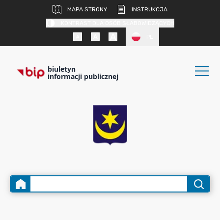
MAPA STRONY
INSTRUKCJA
KONTRAST DLA OSÓB SŁABOWIDZĄCYCH
PL
biuletyn
informacji publicznej