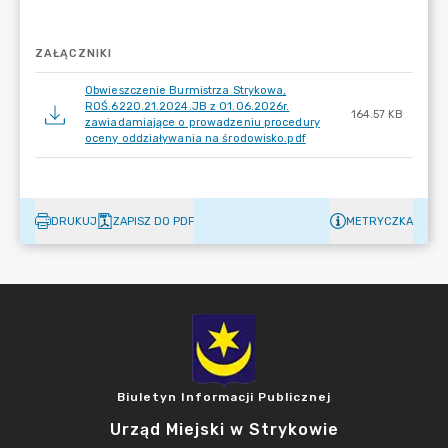
ZAŁĄCZNIKI
Obwieszczenie Burmistrza Strykowa,
ROŚ.6220.21.2024.JB z 01.06.2026r.
164.57 KB
zawiadamiające o prowadzeniu procedury
oceny oddziaływania na środowisko.pdf
DRUKUJ
ZAPISZ DO PDF
METRYCZKA
Biuletyn Informacji Publicznej
Urząd Miejski w Strykowie