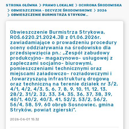
STRONA GŁÓWNA
PRAWO LOKALNE
OCHRONA ŚRODOWISKA
OBWIESZCZENIA - DECYZJE ŚRODOWISKOWE
2026
OBWIESZCZENIE BURMISTRZA STRYKOWA, ROŚ.6220.21.2024.JB Z 01.06.2026R. ZAWIADAMIAJĄCE O PROWADZENIU PROCEDURY OCENY ODDZIAŁYWANIA NA ŚRODOWISKO DLA PRZEDSIĘWZIĘCIA PN.: „ZESPÓŁ ZABUDOWY PRODUKCYJNO- MAGAZYNOWO- USŁUGOWEJ Z ZAPLECZAMI SOCJALNO- BIUROWYMI, POMIESZCZENIAMI TECHNICZNYMI ORAZ MIEJSCAMI ZAŁADOWCZO- ROZŁADOWCZYMI I ,TOWARZYSZĄCĄ INFRASTRUKTURĄ DROGOWĄ ORAZ TECHNICZNĄ NA TERENIE DZIAŁEK NR 3/2, 4/1, 4/2, 4/3, 5, 6, 7, 8, 9, 10, 11, 12, 13, 28/2, 31/2, 32, 33, 34, 35, 36, 37, 38, 39, 40/1, 40/2, 40/3, 41, 52/2, 53/2, 56/2, 56/4, 58, 59, 60 OBRĘB SOSNOWIEC, GMINA STRYKÓW, POWIAT ZGIERSKI”.
Obwieszczenie Burmistrza Strykowa,
ROŚ.6220.21.2024.JB z 01.06.2026r.
zawiadamiające o prowadzeniu procedury
oceny oddziaływania na środowisko dla
przedsięwzięcia pn.: „Zespół zabudowy
produkcyjno- magazynowo- usługowej z
zapleczami socjalno- biurowymi,
pomieszczeniami technicznymi oraz
miejscami załadowczo- rozładowczymi i
,towarzyszącą infrastrukturą drogową
oraz techniczną na terenie działek nr 3/2,
4/1, 4/2, 4/3, 5, 6, 7, 8, 9, 10, 11, 12, 13,
28/2, 31/2, 32, 33, 34, 35, 36, 37, 38, 39,
40/1, 40/2, 40/3, 41, 52/2, 53/2, 56/2,
56/4, 58, 59, 60 obręb Sosnowiec, gmina
Stryków, powiat zgierski”.
2026-06-01 15:32