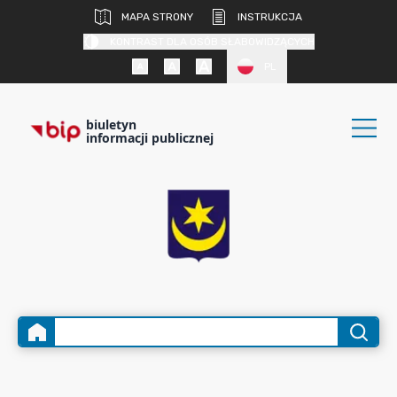
MAPA STRONY
INSTRUKCJA
KONTRAST DLA OSÓB SŁABOWIDZĄCYCH
PL
biuletyn
informacji publicznej