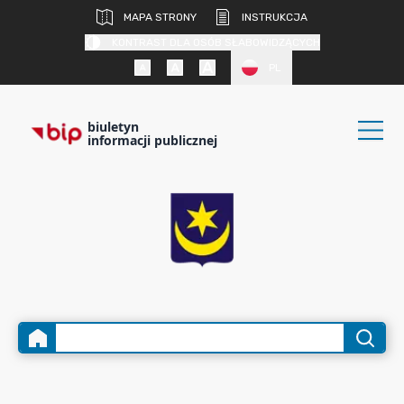
MAPA STRONY
INSTRUKCJA
KONTRAST DLA OSÓB SŁABOWIDZĄCYCH
PL
biuletyn
informacji publicznej