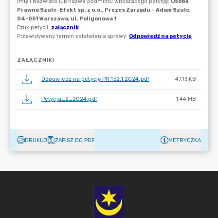
ZAŁĄCZNIKI
Odpowiedź na petycję PR.152.1.2024.pdf
47.13 KB
Petycja_2_2024.pdf
1.44 MB
DRUKUJ
ZAPISZ DO PDF
METRYCZKA