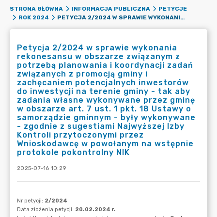
STRONA GŁÓWNA
INFORMACJA PUBLICZNA
PETYCJE
PETYCJA 2/2024 W SPRAWIE WYKONANIA REKONESANSU W OBSZARZE ZWIĄZANYM Z POTRZEBĄ PLANOWANIA I KOORDYNACJI ZADAŃ ZWIĄZANYCH Z PROMOCJĄ GMINY I ZACHĘCANIEM POTENCJALNYCH INWESTORÓW DO INWESTYCJI NA TERENIE GMINY - TAK ABY ZADANIA WŁASNE WYKONYWANE PRZEZ GMINĘ W OBSZARZE ART. 7 UST. 1 PKT. 18 USTAWY O SAMORZĄDZIE GMINNYM - BYŁY WYKONYWANE - ZGODNIE Z SUGESTIAMI NAJWYŻSZEJ IZBY KONTROLI PRZYTOCZONYMI PRZEZ WNIOSKODAWCĘ W POWOŁANYM NA WSTĘPNIE PROTOKOLE POKONTROLNY NIK
ROK 2024
Petycja 2/2024 w sprawie wykonania
rekonesansu w obszarze związanym z
potrzebą planowania i koordynacji zadań
związanych z promocją gminy i
zachęcaniem potencjalnych inwestorów
do inwestycji na terenie gminy - tak aby
zadania własne wykonywane przez gminę
w obszarze art. 7 ust. 1 pkt. 18 Ustawy o
samorządzie gminnym - były wykonywane
- zgodnie z sugestiami Najwyższej Izby
Kontroli przytoczonymi przez
Wnioskodawcę w powołanym na wstępnie
protokole pokontrolny NIK
2025-07-16 10:29