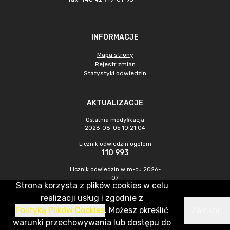
INFORMACJE
Mapa strony
Rejestr zmian
Statystyki odwiedzin
AKTUALIZACJE
Ostatnia modyfikacja
2026-08-05 10:21:04
Licznik odwiedzin ogółem
110 993
Licznik odwiedzin w m-cu 2026-
07
Strona korzysta z plików cookies w celu
1 102
realizacji usług i zgodnie z
Polityką Plików Cookies
. Możesz określić
Zamknij
CMS & Hosting: Nefeni Sp. z o.o.
warunki przechowywania lub dostępu do