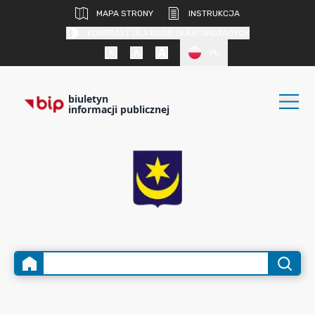
MAPA STRONY
INSTRUKCJA
KONTRAST DLA OSÓB SŁABOWIDZĄCYCH
PL
biuletyn
informacji publicznej