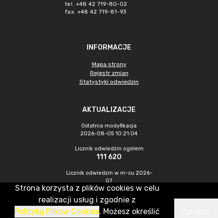
tel. +48 42 719-80-02
fax. +48 42 719-81-93
INFORMACJE
Mapa strony
Rejestr zmian
Statystyki odwiedzin
AKTUALIZACJE
Ostatnia modyfikacja
2026-08-05 10:21:04
Licznik odwiedzin ogółem
111 620
Licznik odwiedzin w m-cu 2026-
07
Strona korzysta z plików cookies w celu
1 729
realizacji usług i zgodnie z
Polityką Plików Cookies
. Możesz określić
Zamknij
CMS & Hosting: Nefeni Sp. z o.o.