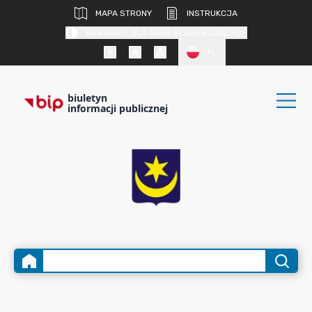
MAPA STRONY
INSTRUKCJA
KONTRAST DLA OSÓB SŁABOWIDZĄCYCH
PL
biuletyn
informacji publicznej