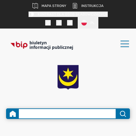
MAPA STRONY
INSTRUKCJA
KONTRAST DLA OSÓB SŁABOWIDZĄCYCH
PL
biuletyn
informacji publicznej