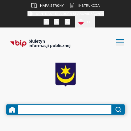
MAPA STRONY
INSTRUKCJA
KONTRAST DLA OSÓB SŁABOWIDZĄCYCH
PL
biuletyn
informacji publicznej