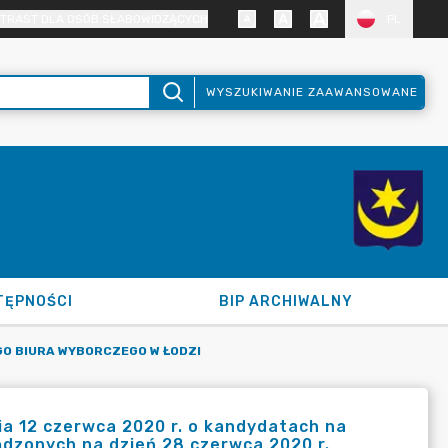
TRAST DLA OSÓB SŁABOWIDZĄCYCH
PL
WYSZUKIWANIE ZAAWANSOWANE
TĘPNOŚCI
BIP ARCHIWALNY
O BIURA WYBORCZEGO W ŁODZI
12 czerwca 2020 r. o kandydatach na
ądzonych na dzień 28 czerwca 2020 r.