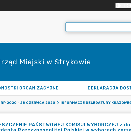
KON
Urząd Miejski w Strykowie
DNOSTKI ORGANIZACYJNE
DEKLARACJA DOS
RP 2020 - 28 CZERWCA 2020
INFORMACJE DELEGATURY KRAJOWEG
ESZCZENIE PAŃSTWOWEJ KOMISJI WYBORCZEJ z dnia 
denta Rzeczypospolitej Polskiej w wyborach zarz