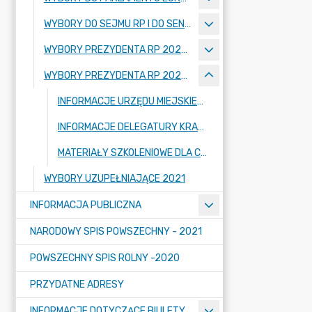
WYBORY DO SEJMU RP I DO SENATU RP - 13 PAŹDZIERNIKA 2019 R.
WYBORY PREZYDENTA RP 2020 - 10 MAJA 2020
WYBORY PREZYDENTA RP 2020 - 28 CZERWCA 2020
INFORMACJE URZĘDU MIEJSKIEGO W STRYKOWIE
INFORMACJE DELEGATURY KRAJOWEGO BIURA WYBORCZEGO W ŁODZI
MATERIAŁY SZKOLENIOWE DLA CZŁONKÓW OBWODOWYCH KOMISJI WYBORCZYCH
WYBORY UZUPEŁNIAJĄCE 2021
INFORMACJA PUBLICZNA
NARODOWY SPIS POWSZECHNY - 2021
POWSZECHNY SPIS ROLNY -2020
PRZYDATNE ADRESY
INFORMACJE DOTYCZĄCE BIULETYNU INFORMACJI PUBLICZNEJ