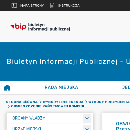
MAPA STRONY
INSTRUKCJA
biuletyn
informacji publicznej
Biuletyn Informacji Publicznej - 
RADA MIEJSKA
JE
STRONA GŁÓWNA
WYBORY I REFERENDA
WYBORY PREZYDENTA 
OBWIESZCZENIE PAŃSTWOWEJ KOMISJI WYBORCZEJ Z DNIA 12 CZERWCA 2020 R. O KANDYDATACH NA PREZYDENTA RZECZYPOSPOLITEJ POLSKIEJ W WYBORACH ZARZĄDZONYCH NA DZIEŃ 28 CZERWCA 2020 R.
ORGANY WŁADZY
OBWI
Prezy
URZĄD MIEJSKI