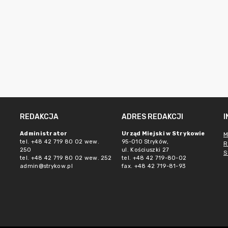
REDAKCJA
ADRES REDAKCJI
Administrator
Urząd Miejski w Strykowie
M
tel. +48 42 719 80 02 wew.
95-010 Stryków,
R
250
ul. Kościuszki 27
S
tel. +48 42 719 80 02 wew. 252
tel. +48 42 719-80-02
admin@strykow.pl
fax. +48 42 719-81-93