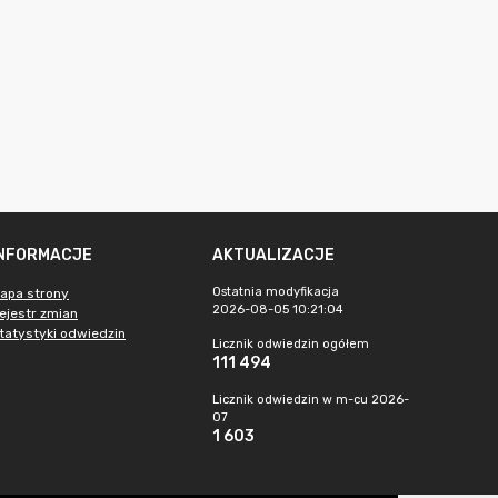
INFORMACJE
AKTUALIZACJE
Ostatnia modyfikacja
apa strony
2026-08-05 10:21:04
ejestr zmian
tatystyki odwiedzin
Licznik odwiedzin ogółem
111 494
Licznik odwiedzin w m-cu 2026-
07
1 603