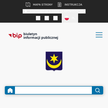
MAPA STRONY
INSTRUKCJA
KONTRAST DLA OSÓB SŁABOWIDZĄCYCH
PL
biuletyn
informacji publicznej