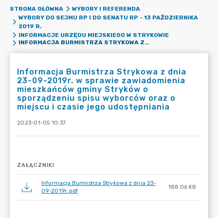
STRONA GŁÓWNA
WYBORY I REFERENDA
WYBORY DO SEJMU RP I DO SENATU RP - 13 PAŹDZIERNIKA
2019 R.
INFORMACJE URZĘDU MIEJSKIEGO W STRYKOWIE
INFORMACJA BURMISTRZA STRYKOWA Z DNIA 23-09-2019R. W SPRAWIE ZAWIADOMIENIA MIESZKAŃCÓW GMINY STRYKÓW O SPORZĄDZENIU SPISU WYBORCÓW ORAZ O MIEJSCU I CZASIE JEGO UDOSTĘPNIANIA
Informacja Burmistrza Strykowa z dnia
23-09-2019r. w sprawie zawiadomienia
mieszkańców gminy Stryków o
sporządzeniu spisu wyborców oraz o
miejscu i czasie jego udostępniania
2023-01-05 10:37
ZAŁĄCZNIKI
Informacja Burmistrza Strykowa z dnia 23-
188.06 KB
09-2019r..pdf