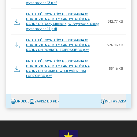
wyborczy nr 13.pdf
PROTOKÓŁ WYNIKÓW GŁOSOWANIA W
OBWODZIE NA LISTY KANDYDATÓW NA
312.77 KB
RADNEGO Rady Miejskiej w Strykowie Okręg
wyborczy nr 14.pdf
PROTOKÓŁ WYNIKÓW GŁOSOWANIA W
OBWODZIE NA LISTY KANDYDATÓW NA
394.93 KB
RADNYCH POWIATU ZGIERSKIEGO.pdf
PROTOKÓŁ WYNIKÓW GŁOSOWANIA W
OBWODZIE NA LISTY KANDYDATÓW NA
534.6 KB
RADNYCH SEJMIKU WOJEWÓDZTWA
ŁÓDZKIEGO.pdf
DRUKUJ
ZAPISZ DO PDF
METRYCZKA