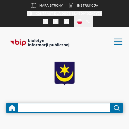
MAPA STRONY
INSTRUKCJA
KONTRAST DLA OSÓB SŁABOWIDZĄCYCH
PL
biuletyn
informacji publicznej