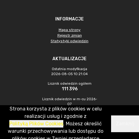
INFORMACJE
Mapa strony
Rejestr zmian
Statystyki odwiedzin
AKTUALIZACJE
Ostatnia modyfikacja
2026-08-05 10:21:04
Licznik odwiedzin ogółem
111 396
Licznik odwiedzin w m-cu 2026-
07
Strona korzysta z plików cookies w celu
1 505
realizacji usług i zgodnie z
Polityką Plików Cookies
. Możesz określić
Zamknij
CMS & Hosting: Nefeni Sp. z o.o.
warunki przechowywania lub dostępu do
plików cookies w Twojej przeglądarce