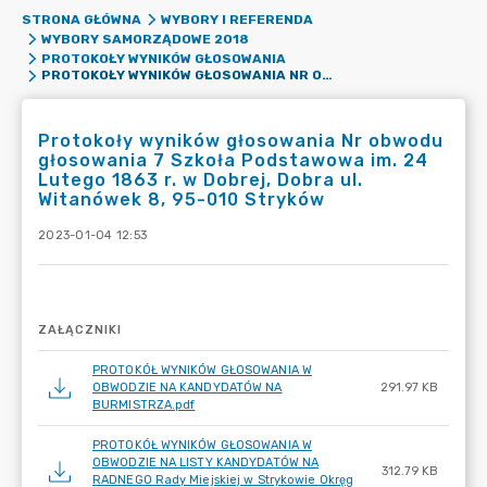
STRONA GŁÓWNA
WYBORY I REFERENDA
WYBORY SAMORZĄDOWE 2018
PROTOKOŁY WYNIKÓW GŁOSOWANIA
PROTOKOŁY WYNIKÓW GŁOSOWANIA NR OBWODU GŁOSOWANIA 7 SZKOŁA PODSTAWOWA IM. 24 LUTEGO 1863 R. W DOBREJ, DOBRA UL. WITANÓWEK 8, 95-010 STRYKÓW
Protokoły wyników głosowania Nr obwodu
głosowania 7 Szkoła Podstawowa im. 24
Lutego 1863 r. w Dobrej, Dobra ul.
Witanówek 8, 95-010 Stryków
2023-01-04 12:53
ZAŁĄCZNIKI
PROTOKÓŁ WYNIKÓW GŁOSOWANIA W
OBWODZIE NA KANDYDATÓW NA
291.97 KB
BURMISTRZA.pdf
PROTOKÓŁ WYNIKÓW GŁOSOWANIA W
OBWODZIE NA LISTY KANDYDATÓW NA
312.79 KB
RADNEGO Rady Miejskiej w Strykowie Okręg