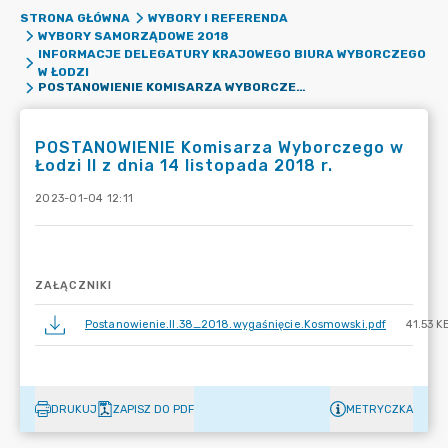
STRONA GŁÓWNA
WYBORY I REFERENDA
WYBORY SAMORZĄDOWE 2018
INFORMACJE DELEGATURY KRAJOWEGO BIURA WYBORCZEGO
W ŁODZI
POSTANOWIENIE KOMISARZA WYBORCZEGO W ŁODZI II Z DNIA 14 LISTOPADA 2018 R.
POSTANOWIENIE Komisarza Wyborczego w
Łodzi II z dnia 14 listopada 2018 r.
2023-01-04 12:11
ZAŁĄCZNIKI
Postanowienie.II.38_2018.wygaśnięcie.Kosmowski.pdf
41.53 K
DRUKUJ
ZAPISZ DO PDF
METRYCZKA