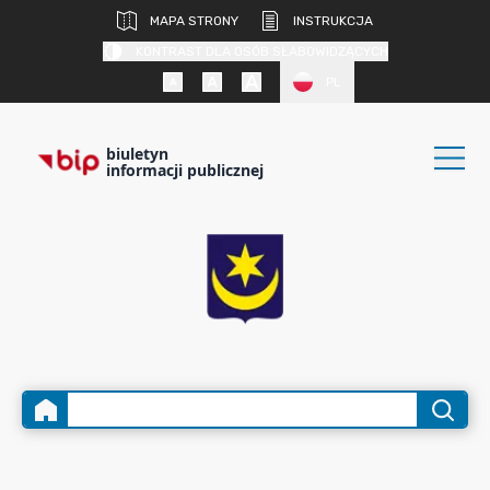
MAPA STRONY
INSTRUKCJA
KONTRAST DLA OSÓB SŁABOWIDZĄCYCH
PL
biuletyn
informacji publicznej