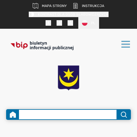
MAPA STRONY
INSTRUKCJA
KONTRAST DLA OSÓB SŁABOWIDZĄCYCH
PL
biuletyn
informacji publicznej