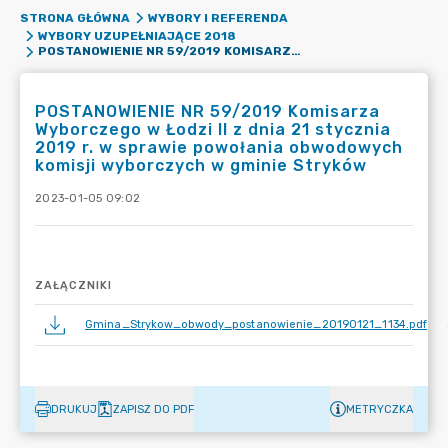
STRONA GŁÓWNA
WYBORY I REFERENDA
WYBORY UZUPEŁNIAJĄCE 2018
POSTANOWIENIE NR 59/2019 KOMISARZA WYBORCZEGO W ŁODZI II Z DNIA 21 STYCZNIA 2019 R. W SPRAWIE POWOŁANIA OBWODOWYCH KOMISJI WYBORCZYCH W GMINIE STRYKÓW
POSTANOWIENIE NR 59/2019 Komisarza
Wyborczego w Łodzi II z dnia 21 stycznia
2019 r. w sprawie powołania obwodowych
komisji wyborczych w gminie Stryków
2023-01-05 09:02
ZAŁĄCZNIKI
Gmina_Strykow_obwody_postanowienie_20190121_1134.pdf
DRUKUJ
ZAPISZ DO PDF
METRYCZKA