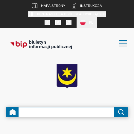
MAPA STRONY
INSTRUKCJA
KONTRAST DLA OSÓB SŁABOWIDZĄCYCH
PL
biuletyn
informacji publicznej