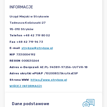
INFORMACJE
Urząd Miejski w Strykowie
Tadeusza Kościuszki 27
95-010 Stryków
Telefon
+48 42 719 80 02
Fax
+48 42 719 96 73
E-mail
strykow@strykow.pl
NIP
7330004192
REGON
000530264
Adres e-Doręczeń
AE:PL-94389-97256-UUTVR-18
Adres skrytki ePUAP
/1020083/SkrytkaESP
Strona WWW
https://www.strykow.pl
WIĘCEJ INFORMACJI
Dane podstawowe