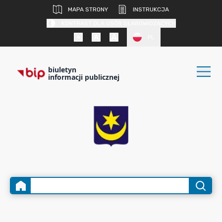
MAPA STRONY
INSTRUKCJA
KONTRAST DLA OSÓB SŁABOWIDZĄCYCH
PL
biuletyn
informacji publicznej