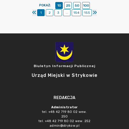
POKAŻ
:
10
25
50
100
1
2
3
...
154
155
Biuletyn Informacji Publicznej
Urząd Miejski w Strykowie
REDAKCJA
Administrator
tel. +48 42 719 80 02 wew.
250
tel. +48 42 719 80 02 wew. 252
admin@strykow.pl